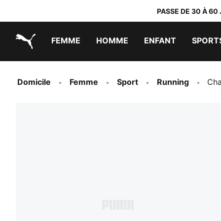
PASSE DE 30 À 60
FEMME
HOMME
ENFANT
SPORT
PUMA.com
PUMA x TRANSFORMERS
PUMA x DORA THE EXPLORER
Chaussures faciles à enfiler
Vêtements à moins de 40 €
Domicile
Femme
Sport
Running
Cha