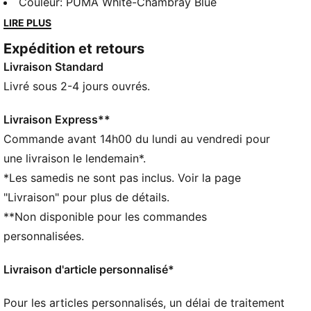
en fibre de carbone pour la propulsion, tige légère qui
Couleur
:
PUMA White-Chambray Blue
offre douceur et maintien, adhérence infaillible à
LIRE PLUS
pleine vitesse : c’est le modèle idéal pour pulvériser
Expédition et retours
ton record personnel.
Livraison Standard
CARACTÉRISTIQUES + AVANTAGES
PWRPLATE : Plaque en fibre de carbone conçue pour
Livré sous 2-4 jours ouvrés.
stabiliser la semelle intermédiaire tout en maximisant
le transfert d’énergie
Livraison Express**
NITRO™ Elite : mousse haute performance ultra-
Commande avant 14h00 du lundi au vendredi pour
légère pour une réactivité exceptionnelle
une livraison le lendemain*.
DÉTAILS
*Les samedis ne sont pas inclus. Voir la page
Conçu pour : Course sur route :
"Livraison" pour plus de détails.
Largeur : régulière
**Non disponible pour les commandes
Fermeture : Fermeture à lacets
Pronation : Neutre
personnalisées.
Amorti : maximum
Nombre moyen de kilomètres : 300 km
Livraison d'article personnalisé*
Dénivelé talon-pointe : 8 mm
Poids : 170 g (EU 42)
Pour les articles personnalisés, un délai de traitement