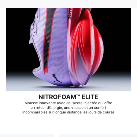
NITROFOAM™ ELITE
Mousse innovante avec de l’azote injectée qui offre
un retour d’énergie, une vitesse et un confort
incomparables sur longue distance les jours de course