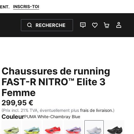
INSCRIS-TOI
ENT.
RECHERCHE
LIVE CHAT
FAVORIS 0
PANIER 0
MON
Chaussures de running
FAST-R NITRO™ Elite 3
Femme
299,95 €
(Prix incl. 21% TVA, éventuellement plus
frais de livraison.
)
Couleur
PUMA White-Chambray Blue
Apple Spritz-Deep Plum
Fresh Water-Lemon Crush
Ultra Red-Inky Depths-PUMA White
Light Lavender-Inky Depth
PUMA White-Cha
PUMA Bl