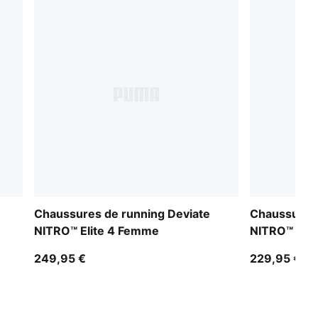
Chaussures de running Deviate
Chaussures 
NITRO™ Elite 4 Femme
NITRO™ Elit
249,95 €
229,95 €