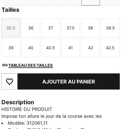
Tailles
35.5
36
37
37.5
38
38.5
Taille
Taille
Taille
Taille
Taille
Taille
39
40
40.5
41
42
42.5
Taille
Taille
Taille
Taille
Taille
Taille
TABLEAU DES TAILLES
AJOUTER AU PANIER
Ajouter aux favoris
Description
HISTOIRE DU PRODUIT
Impose ton allure le jour de la course avec les
chaussures de running FAST-R NITRO™ Elite 3 . Plaque
Modèle
:
312061_11