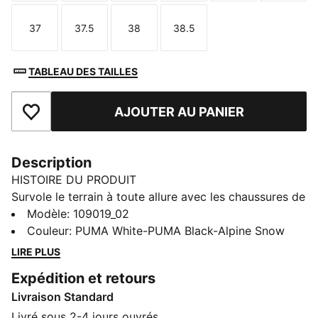
37
37.5
38
38.5
Taille
Taille
Taille
Taille
TABLEAU DES TAILLES
AJOUTER AU PANIER
Ajouter aux favoris
Description
HISTOIRE DU PRODUIT
Survole le terrain à toute allure avec les chaussures de
handball Accelerate 5. Synonymes de changements de
Modèle
:
109019_02
direction rapides et de réactions instinctives, elles
Couleur
:
PUMA White-PUMA Black-Alpine Snow
intègrent une mousse offrant un retour d’énergie
LIRE PLUS
puissant pour amortir tes atterrissages. La tige assure
Expédition et retours
un maintien optimal pour une stabilité infaillible.
Livraison Standard
CARACTÉRISTIQUES + AVANTAGES
La tige des chaussures est composée d’au moins 20 %
Livré sous 2-4 jours ouvrés.