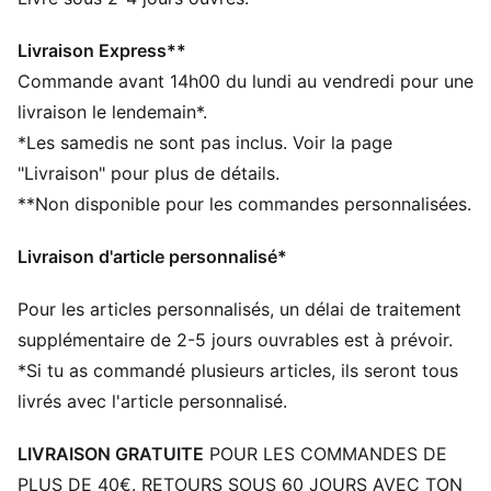
de matériaux recyclés
DÉTAILS
Livraison Express**
Conçu pour : Sports indoor
Commande avant 14h00 du lundi au vendredi pour une
Largeur : régulière
livraison le lendemain*.
Fermeture : Fermeture à lacets
*Les samedis ne sont pas inclus. Voir la page
Cage intégrée pour une stabilité optimale au milieu du
"Livraison" pour plus de détails.
pied
**Non disponible pour les commandes personnalisées.
Mousse Fast Rebound pour un amorti et un retour
d'énergie exceptionnels
Livraison d'article personnalisé*
Semelle intérieure en EVA avec soutien de la voûte
plantaire
Pour les articles personnalisés, un délai de traitement
PUMA Enfant et Adolescent : recommandé pour les
enfants et les ados, de 8 à 16 ans
supplémentaire de 2-5 jours ouvrables est à prévoir.
*Si tu as commandé plusieurs articles, ils seront tous
livrés avec l'article personnalisé.
LIVRAISON GRATUITE
POUR LES COMMANDES DE
PLUS DE 40€. RETOURS SOUS 60 JOURS AVEC TON