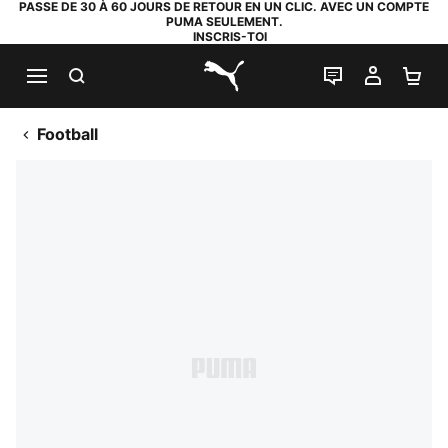
PASSE DE 30 À 60 JOURS DE RETOUR EN UN CLIC. AVEC UN COMPTE
PUMA SEULEMENT.
INSCRIS-TOI
RECHERCHE
LIVE CHAT
MON C
PA
PUMA.com
Football