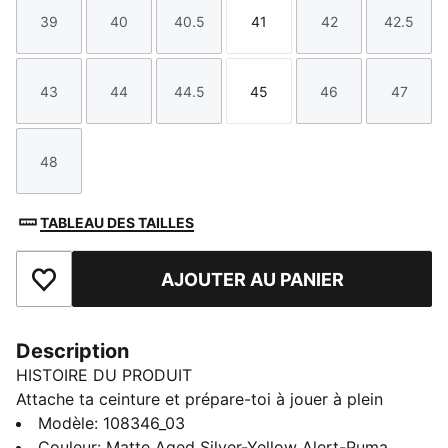
39
40
40.5
41
42
42.5
Taille
Taille
Taille
Taille
Taille
Taille
43
44
44.5
45
46
47
Taille
Taille
Taille
Taille
Taille
Taille
48
Taille
TABLEAU DES TAILLES
AJOUTER AU PANIER
Ajouter aux favoris
Description
HISTOIRE DU PRODUIT
Attache ta ceinture et prépare-toi à jouer à plein
régime avec les dernières chaussures de futsal de
Modèle
:
108346_03
PUMA. La tige en mesh léger, le revêtement
Couleur
:
Matte Aged Silver-Yellow Alert-Puma