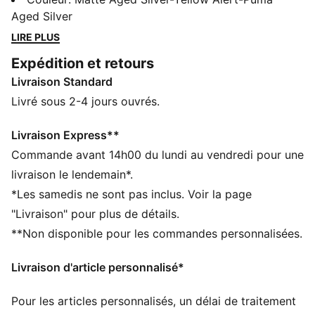
GripControl et la semelle extérieure en caoutchouc
Aged Silver
non marquant assurent des mouvements rapides et un
LIRE PLUS
contrôle décisif du ballon. C’est l’alliance parfaite entre
Expédition et retours
stabilité et vitesse, pour booster tes match de futsal.
Livraison Standard
CARACTÉRISTIQUES + AVANTAGES
STABILITÉ : le renfort léger stabilise le pied à l’intérieur
Livré sous 2-4 jours ouvrés.
de la chaussure pour te permettre des changements
de direction rapides
Livraison Express**
DÉTAILS
Commande avant 14h00 du lundi au vendredi pour une
Revêtement GripControl pour un contrôle décisif du
livraison le lendemain*.
ballon
*Les samedis ne sont pas inclus. Voir la page
Semelle extérieure discrète en caoutchouc non
"Livraison" pour plus de détails.
marquant et semelle intermédiaire en EVA pour une
**Non disponible pour les commandes personnalisées.
adhérence optimale en salle
Renfort stabilisant permettant des changements de
Livraison d'article personnalisé*
direction rapides et plus d’agilité
Tige en mesh léger pour plus de respirabilité et de
Pour les articles personnalisés, un délai de traitement
confort