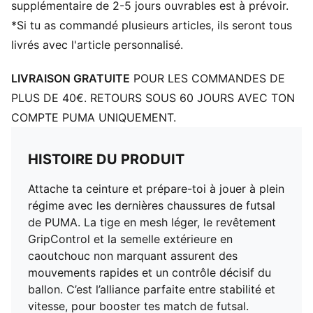
Coupe régulière à étroite
supplémentaire de 2-5 jours ouvrables est à prévoir.
IT : Semelle Indoor Training (entraînement en intérieur)
*Si tu as commandé plusieurs articles, ils seront tous
livrés avec l'article personnalisé.
LIVRAISON GRATUITE
POUR LES COMMANDES DE
PLUS DE 40€. RETOURS SOUS 60 JOURS AVEC TON
COMPTE PUMA UNIQUEMENT.
HISTOIRE DU PRODUIT
Attache ta ceinture et prépare-toi à jouer à plein
régime avec les dernières chaussures de futsal
de PUMA. La tige en mesh léger, le revêtement
GripControl et la semelle extérieure en
caoutchouc non marquant assurent des
mouvements rapides et un contrôle décisif du
ballon. C’est l’alliance parfaite entre stabilité et
vitesse, pour booster tes match de futsal.