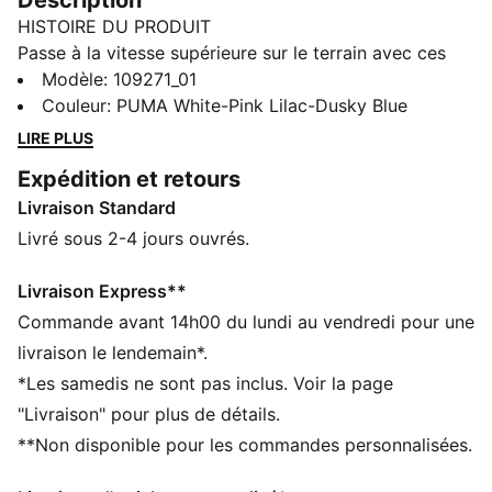
Description
HISTOIRE DU PRODUIT
Passe à la vitesse supérieure sur le terrain avec ces
chaussures de football ULTRA 6 ULTIMATE. Fruit d’une
Modèle
:
109271_01
collaboration avec Christian Pulisic et KidSuper
Couleur
:
PUMA White-Pink Lilac-Dusky Blue
Studios, elles présentent une tige en mesh et une
LIRE PLUS
semelle intérieure NanoGrip. Stabilité et confort
Expédition et retours
assurés ! La semelle extérieure SPEEDSYSTEM
Livraison Standard
apporte un retour d’énergie décisif pour libérer tes
accélérations.
Livré sous 2-4 jours ouvrés.
CARACTÉRISTIQUES + AVANTAGES
NanoGrip : semelle intérieure légère et adhérente qui
Livraison Express**
stabilise parfaitement le pied dans la chaussure
Commande avant 14h00 du lundi au vendredi pour une
PWRTAPE : renfort stratégique sur la tige pour un
livraison le lendemain*.
maintien longue durée
*Les samedis ne sont pas inclus. Voir la page
SKILL : mesh technique avec zones d’adhérence en 3D
"Livraison" pour plus de détails.
et finition GripControl Pro, pour un meilleur contrôle
**Non disponible pour les commandes personnalisées.
du ballon à chaque passe, dribble et frappe
DÉTAILS