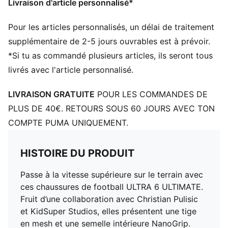
Livraison d'article personnalisé*
Conçu pour : le football
Largeur : Étroite
Pour les articles personnalisés, un délai de traitement
Fermeture : Fermeture à lacets
Surface : pour terrain dur
supplémentaire de 2-5 jours ouvrables est à prévoir.
Semelle extérieure SPEEDSYSTEM offrant un retour
*Si tu as commandé plusieurs articles, ils seront tous
d'énergie maximal pour des accélération explosives
livrés avec l'article personnalisé.
Crampons FastTrax avec crampons arrondis sur le
côté extérieur
LIVRAISON GRATUITE
POUR LES COMMANDES DE
Support PWRTAPE SQD pour plus de stabilité et
PLUS DE 40€. RETOURS SOUS 60 JOURS AVEC TON
d’agilité
COMPTE PUMA UNIQUEMENT.
HISTOIRE DU PRODUIT
Passe à la vitesse supérieure sur le terrain avec
ces chaussures de football ULTRA 6 ULTIMATE.
Fruit d’une collaboration avec Christian Pulisic
et KidSuper Studios, elles présentent une tige
en mesh et une semelle intérieure NanoGrip.