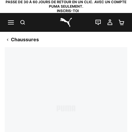
PASSE DE 30 À 60 JOURS DE RETOUR EN UN CLIC. AVEC UN COMPTE
PUMA SEULEMENT.
INSCRIS-TOI
RECHERCHE
LIVE CHAT
MON C
PA
PUMA.com
Chaussures