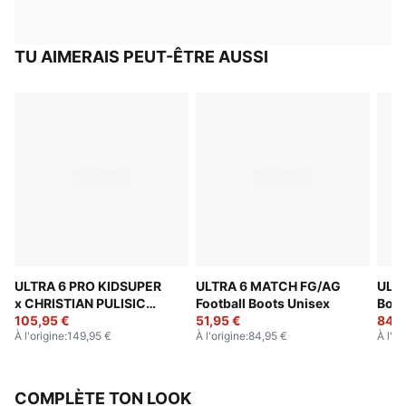
TU AIMERAIS PEUT-ÊTRE AUSSI
ULTRA 6 PRO KIDSUPER
ULTRA 6 MATCH FG/AG
ULTR
x CHRISTIAN PULISIC
Football Boots Unisex
Boot
FG/AG Football Boots
105,95 €
51,95 €
84,9
À l'origine
:
149,95 €
À l'origine
:
84,95 €
À l'or
Unisex
COMPLÈTE TON LOOK