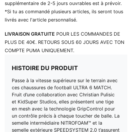
Crampons FastTrax avec crampons arrondis sur le
supplémentaire de 2-5 jours ouvrables est à prévoir.
côté extérieur
*Si tu as commandé plusieurs articles, ils seront tous
Structure de renfort légère pour stabiliser le pied à
livrés avec l'article personnalisé.
l’intérieur de la chaussure
Technologie NITROFOAM™ de mousse avec de l’azote
LIVRAISON GRATUITE
POUR LES COMMANDES DE
injecté pour une réactivité et un amorti incroyables en
PLUS DE 40€. RETOURS SOUS 60 JOURS AVEC TON
toute légèreté
COMPTE PUMA UNIQUEMENT.
HISTOIRE DU PRODUIT
Passe à la vitesse supérieure sur le terrain avec
ces chaussures de football ULTRA 6 MATCH.
Fruit d’une collaboration avec Christian Pulisic
et KidSuper Studios, elles présentent une tige
en mesh avec la technologie GripControl pour
un contrôle précis à chaque toucher de balle. La
semelle intermédiaire NITROFOAM™ et la
semelle extérieure SPEEDSYSTEM 2.0 t’assurent