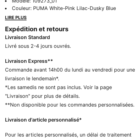
chaussures de football ULTRA 6 MATCH. Fruit d’une
Modèle
:
109273_01
collaboration avec Christian Pulisic et KidSuper
Couleur
:
PUMA White-Pink Lilac-Dusky Blue
Studios, elles présentent une tige en mesh avec la
LIRE PLUS
technologie GripControl pour un contrôle précis à
Expédition et retours
chaque toucher de balle. La semelle intermédiaire
Livraison Standard
NITROFOAM™ et la semelle extérieure
SPEEDSYSTEM 2.0 t’assurent des accélérations
Livré sous 2-4 jours ouvrés.
explosives.
CARACTÉRISTIQUES + AVANTAGES
Livraison Express**
SKILL : tige avec technologie GripControl offrant une
Commande avant 14h00 du lundi au vendredi pour une
adhérence exceptionnelle pour un toucher de ballon
livraison le lendemain*.
précis
*Les samedis ne sont pas inclus. Voir la page
DÉTAILS
"Livraison" pour plus de détails.
Conçu pour : le football
**Non disponible pour les commandes personnalisées.
Largeur : Étroite
Fermeture : Fermeture à lacets
Livraison d'article personnalisé*
Surface : pour terrain dur et gazon artificiel
Semelle extérieure SPEEDSYSTEM 2.0 ultra-réactive à
Pour les articles personnalisés, un délai de traitement
chaque appui