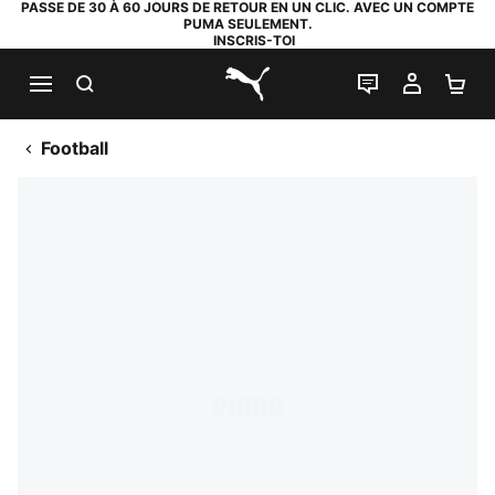
PASSE DE 30 À 60 JOURS DE RETOUR EN UN CLIC. AVEC UN COMPTE
PUMA SEULEMENT.
INSCRIS-TOI
RECHERCHE
LIVE CHAT
MON C
PA
PUMA.com
Football