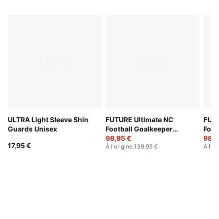
ULTRA Light Sleeve Shin
FUTURE Ultimate NC
FUTU
Guards Unisex
Football Goalkeeper
Foot
Gloves
98,95 €
Glov
98,9
17,95 €
À l'origine
:
139,95 €
À l'or