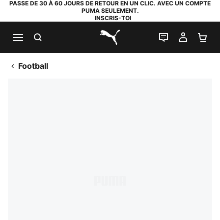
PASSE DE 30 À 60 JOURS DE RETOUR EN UN CLIC. AVEC UN COMPTE
PUMA SEULEMENT.
INSCRIS-TOI
RECHERCHE
LIVE CHAT
MON C
PA
PUMA.com
Football