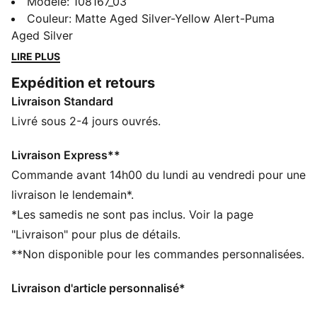
Attache ta ceinture et libère ta vitesse sur les terrains
Modèle
:
108167_03
fermes ou synthétiques grâce aux dernières
Couleur
:
Matte Aged Silver-Yellow Alert-Puma
innovations de PUMA. Technologie SPEEDSYSTEM
Aged Silver
pour une accélération rapide, revêtement GripControl
LIRE PLUS
pour une maîtrise parfaite du ballon et tige en maille
Expédition et retours
légère : ces chaussures sont conçues pour offrir des
Livraison Standard
performances qui changent la donne.
CARACTÉRISTIQUES + AVANTAGES
Livré sous 2-4 jours ouvrés.
ACCÉLÉRATION : La semelle extérieure
SPEEDSYSTEM CARBON de PUMA associe des fibres
Livraison Express**
de carbone élastiques pour une propulsion optimale, à
Commande avant 14h00 du lundi au vendredi pour une
un placement et une orientation innovants des
livraison le lendemain*.
crampons pour une accélération encore plus rapide
*Les samedis ne sont pas inclus. Voir la page
ADHÉRENCE : les crampons FastTrax de PUMA sont
"Livraison" pour plus de détails.
complétés par des crampons plus arrondis sur les
**Non disponible pour les commandes personnalisées.
côtés, pour une adhérence optimale sur les terrains
durs et les pelouses synthétiques
Livraison d'article personnalisé*
STABILITÉ : le renfort léger stabilise le pied à l’intérieur
de la chaussure pour te permettre des changements