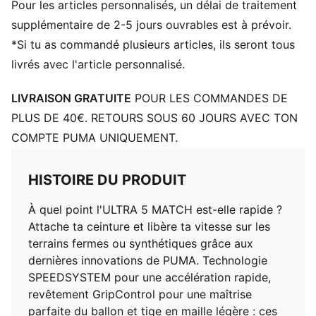
Pour les articles personnalisés, un délai de traitement
de direction rapides
DÉTAILS
supplémentaire de 2-5 jours ouvrables est à prévoir.
Semelle extérieure SPEEDSYSTEM et crampons
*Si tu as commandé plusieurs articles, ils seront tous
FastTrax pour des accélérations explosives et une
livrés avec l'article personnalisé.
adhérence optimale sur les surfaces fermes et
synthétiques
LIVRAISON GRATUITE
POUR LES COMMANDES DE
Tige en mesh léger et revêtement GripControl pour
PLUS DE 40€. RETOURS SOUS 60 JOURS AVEC TON
une maîtrise décisive du ballon
COMPTE PUMA UNIQUEMENT.
Renfort léger stabilisant le pied pour des changements
de direction rapides
Coupe régulière à étroite
HISTOIRE DU PRODUIT
FG/AG : idéal pour les terrains durs et sur les terrains
À quel point l'ULTRA 5 MATCH est-elle rapide ?
synthétiques (4G)
Attache ta ceinture et libère ta vitesse sur les
PUMA Enfant et Adolescent : recommandé pour les
terrains fermes ou synthétiques grâce aux
enfants âgés de 8 à 16 ans
dernières innovations de PUMA. Technologie
SPEEDSYSTEM pour une accélération rapide,
revêtement GripControl pour une maîtrise
parfaite du ballon et tige en maille légère : ces