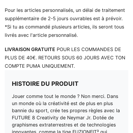
DÉTAILS
Pour les articles personnalisés, un délai de traitement
Tige avec une couche hautement élastique, avec un
effet « seconde peau » pour s'adapter parfaitement à
supplémentaire de 2-5 jours ouvrables est à prévoir.
la forme du pied
*Si tu as commandé plusieurs articles, ils seront tous
Fuzionpods sur la tige pour protéger le pied sans
livrés avec l'article personnalisé.
restreindre la liberté de mouvement
FG : peut être utilisé sur des sols fermes
LIVRAISON GRATUITE
POUR LES COMMANDES DE
Détails brandés PUMA
PLUS DE 40€. RETOURS SOUS 60 JOURS AVEC TON
COMPTE PUMA UNIQUEMENT.
HISTOIRE DU PRODUIT
Jouer comme tout le monde ? Non merci. Dans
un monde où la créativité est de plus en plus
bannie du sport, crée tes propres règles avec la
FUTURE 8 Creativity de Neymar Jr. Dotée de
graphismes extraterrestres et de technologies
innovantes, comme la tige FUZIONFIT³ qui