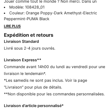
Jouer comme tout le monde ? Non merci. Dans un
monde où la créativité est de plus en plus bannie du
Modèle
:
108428_01
sport, crée tes propres règles avec la FUTURE 8
Couleur
:
Orange Poppy-Dark Amethyst-Electric
Creativity de Neymar Jr. Dotée de graphismes
Peppermint-PUMA Black
extraterrestres et de technologies innovantes, comme
LIRE PLUS
la tige FUZIONFIT³ qui t’accompagne comme une
Expédition et retours
seconde peau, cette paire est là pour te rappeler une
Livraison Standard
chose : oublie les règles, fais confiance à ton instinct.
À toi de créer.
Livré sous 2-4 jours ouvrés.
CARACTÉRISTIQUES + AVANTAGES
La tige des chaussures est composée d’au moins 20 %
Livraison Express**
de matériaux recyclés
Commande avant 14h00 du lundi au vendredi pour une
FIT : tige FUZIONFIT³ pour un fit adaptatif qui
livraison le lendemain*.
t’accompagne comme une seconde peau
*Les samedis ne sont pas inclus. Voir la page
SKILL : couche texturée en mesh haute densité avec
"Livraison" pour plus de détails.
revêtement GripControl Pro, pour une meilleure
**Non disponible pour les commandes personnalisées.
adhérence et un meilleur contrôle du ballon
MOUVEMENT : semelle FLEXGILITY pour des
Livraison d'article personnalisé*
mouvements agiles à 360 degrés