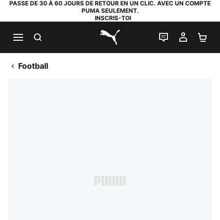
PASSE DE 30 À 60 JOURS DE RETOUR EN UN CLIC. AVEC UN COMPTE
PUMA SEULEMENT.
INSCRIS-TOI
RECHERCHE
LIVE CHAT
MON C
PA
PUMA.com
Football