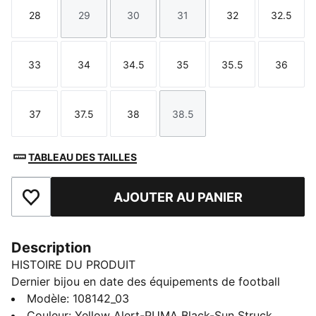
28
29
30
31
32
32.5
Taille
Taille
Taille
Taille
Taille
Taille
33
34
34.5
35
35.5
36
Taille
Taille
Taille
Taille
Taille
Taille
37
37.5
38
38.5
Taille
Taille
Taille
Taille
TABLEAU DES TAILLES
AJOUTER AU PANIER
Ajouter aux favoris
Description
HISTOIRE DU PRODUIT
Dernier bijou en date des équipements de football
signés PUMA, la FUTURE 8 PRO invite à exprimer sa
Modèle
:
108142_03
créativité sur le terrain. Ces chaussures sont dotées
Couleur
:
Yellow Alert-PUMA Black-Sun Struck