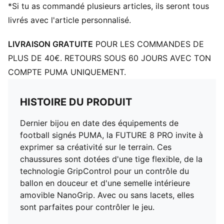
une agilité à 360 degrés
*Si tu as commandé plusieurs articles, ils seront tous
FG/AG : idéal pour les terrains durs et sur les terrains
livrés avec l'article personnalisé.
synthétiques (4G)
PUMA Enfant et Adolescent : recommandé pour les
LIVRAISON GRATUITE
POUR LES COMMANDES DE
enfants âgés de 8 à 16 ans
PLUS DE 40€. RETOURS SOUS 60 JOURS AVEC TON
COMPTE PUMA UNIQUEMENT.
HISTOIRE DU PRODUIT
Dernier bijou en date des équipements de
football signés PUMA, la FUTURE 8 PRO invite à
exprimer sa créativité sur le terrain. Ces
chaussures sont dotées d'une tige flexible, de la
technologie GripControl pour un contrôle du
ballon en douceur et d'une semelle intérieure
amovible NanoGrip. Avec ou sans lacets, elles
sont parfaites pour contrôler le jeu.