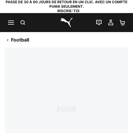
PASSE DE 30 À 60 JOURS DE RETOUR EN UN CLIC. AVEC UN COMPTE
PUMA SEULEMENT.
INSCRIS-TOI
RECHERCHE
LIVE CHAT
MON C
PA
PUMA.com
Football