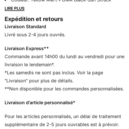
d'une tige flexible, de la technologie GripControl pour
LIRE PLUS
un contrôle du ballon en douceur et d'une semelle
Expédition et retours
intérieure amovible NanoGrip. Avec ou sans lacets,
Livraison Standard
elles sont parfaites pour contrôler le jeu.
CARACTÉRISTIQUES + AVANTAGES
Livré sous 2-4 jours ouvrés.
Confectionné avec un minimum de 30 % de matériaux
recyclés
Livraison Express**
DÉTAILS
Commande avant 14h00 du lundi au vendredi pour une
Technologie GripControl pour une meilleure adhérence
livraison le lendemain*.
et un contrôle optimal du ballon
*Les samedis ne sont pas inclus. Voir la page
bande de soutien sur le milieu du pied pour un
"Livraison" pour plus de détails.
maintien parfaitement ajusté et une stabilité infaillible
**Non disponible pour les commandes personnalisées.
La tige avec son fil extensible dans les quatre sens,
très élastique, offre un ajustement parfait.
Livraison d'article personnalisé*
Col en maille extensible
Lignes en mesh en relief
Pour les articles personnalisés, un délai de traitement
Semelle extérieure FLEXGILITY avec une configuration
circulaire des crampons pour des rotations rapides et
supplémentaire de 2-5 jours ouvrables est à prévoir.