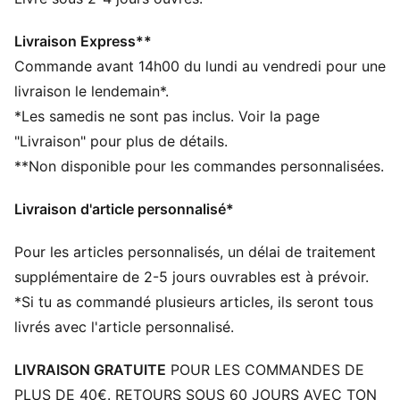
La tige des chaussures est composée d’au moins 20 %
de matériaux recyclés
Livraison Express**
DÉTAILS
Commande avant 14h00 du lundi au vendredi pour une
Largeur : Régulière
livraison le lendemain*.
Bout : Arrondi
*Les samedis ne sont pas inclus. Voir la page
Fermeture : Nouveau système de laçage conçu pour
"Livraison" pour plus de détails.
un meilleur maintien
**Non disponible pour les commandes personnalisées.
Tige en mesh technique pour la respirabilité et le
soutien
Livraison d'article personnalisé*
Talon : Talon plat
Semelle intermédiaire légère en mousse
Pour les articles personnalisés, un délai de traitement
Talon moulé pour une excellente stabilité latérale
Motif de semelle ultra-résistant à l’usure
supplémentaire de 2-5 jours ouvrables est à prévoir.
Graphisme d’alien au talon
*Si tu as commandé plusieurs articles, ils seront tous
PUMA Enfant et Adolescent : recommandé pour les
livrés avec l'article personnalisé.
enfants âgés de 8 à 16 ans
LIVRAISON GRATUITE
POUR LES COMMANDES DE
PLUS DE 40€. RETOURS SOUS 60 JOURS AVEC TON