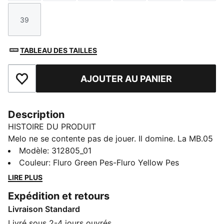
39
Taille
TABLEAU DES TAILLES
AJOUTER AU PANIER
Ajouter aux favoris
Description
HISTOIRE DU PRODUIT
Melo ne se contente pas de jouer. Il domine. La MB.05
Flourish transpose le style unique de Melo sur une
Modèle
:
312805_01
paire basse, conçue pour des changements de
Couleur
:
Fluro Green Pes-Fluro Yellow Pes
direction secs, des contre-attaques éclair et pour te
LIRE PLUS
faire briller dès que tu as le ballon en main. Un coloris
Expédition et retours
jaune vif et vert acide garantit que tu seras vu sous
Livraison Standard
tous les angles, sur le parquet comme en dehors.
CARACTÉRISTIQUES + AVANTAGES
Livré sous 2-4 jours ouvrés.