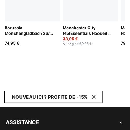
Borussia
Manchester City
Manc
Mönchengladbach 26/27
FtblEssentials Hooded
Home
Away Jersey Youth
Jacket Youth
38,95 €
74,95 €
79,9
À l'origine
:
59,95 €
NOUVEAU ICI ? PROFITE DE -15%
ASSISTANCE