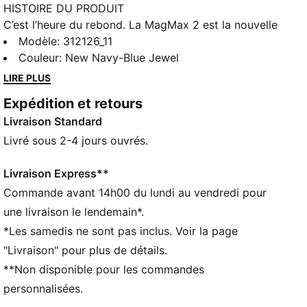
HISTOIRE DU PRODUIT
C’est l’heure du rebond. La MagMax 2 est la nouvelle
version de la chaussure de running à amorti maximal
Modèle
:
312126_11
de PUMA, plus légère, plus lisse et plus dynamique
Couleur
:
New Navy-Blue Jewel
que jamais. Conçue avec un maximum de mousse
LIRE PLUS
NITRO™ sous le pied, elle offre un rebond supérieur
Expédition et retours
pour te permettre de courir léger du début à la fin du
Livraison Standard
run. Et avec une tige en mesh respirant et une
languette en mesh, la MagMax 2 fait passer le
Livré sous 2-4 jours ouvrés.
confort au niveau supérieur.
CARACTÉRISTIQUES + AVANTAGES
Livraison Express**
La tige des chaussures est composée d’au moins
Commande avant 14h00 du lundi au vendredi pour
30 % de matériaux recyclés
une livraison le lendemain*.
Mousse NITRO™ : mousse injectée d’azote, conçue
*Les samedis ne sont pas inclus. Voir la page
pour offrir un maximum de réactivité et d’amorti, en
"Livraison" pour plus de détails.
toute légèreté
**Non disponible pour les commandes
PUMAGRIP : semelle extérieure en caoutchouc
composite résistant pour une adhérence infaillible sur
personnalisées.
plusieurs surfaces