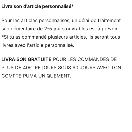
DÉTAILS
Livraison d'article personnalisé*
Largeur : Régulière
Bout : Arrondi
Pour les articles personnalisés, un délai de traitement
Fermeture : Fermeture à lacets
supplémentaire de 2-5 jours ouvrables est à prévoir.
Talon : Talon plat
*Si tu as commandé plusieurs articles, ils seront tous
Hauteur de semelle : 46 mm/38 mm
livrés avec l'article personnalisé.
Amorti : maximum
Dénivelé talon-pointe : 8 mm
LIVRAISON GRATUITE
POUR LES COMMANDES DE
Pronation : Surpronation
PLUS DE 40€. RETOURS SOUS 60 JOURS AVEC TON
Poids : 225 g (EU 37,5)
COMPTE PUMA UNIQUEMENT.