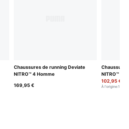
Chaussures de running Deviate
Chaussures 
NITRO™ 4 Homme
NITRO™ 4 
102,95 €
169,95 €
À l'origine
:
169,95