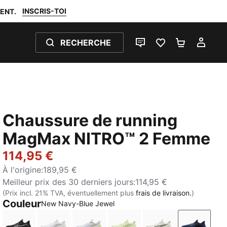
INSCRIS-TOI
ENT.
RECHERCHE
LIVE CHAT
FAVORIS 0
PANIER 0
MON
Chaussure de running
MagMax NITRO™ 2 Femme
114,95 €
À l'origine
:
189,95 €
Meilleur prix des 30 derniers jours
:
114,95 €
(Prix incl. 21% TVA, éventuellement plus
frais de livraison.
)
Couleur
New Navy-Blue Jewel