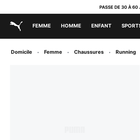
PASSE DE 30 À 60
FEMME
HOMME
ENFANT
SPORT
PUMA.com
PUMA x TRANSFORMERS
PUMA x DORA THE EXPLORER
Chaussures faciles à enfiler
Vêtements à moins de 40 €
Domicile
Femme
Chaussures
Running