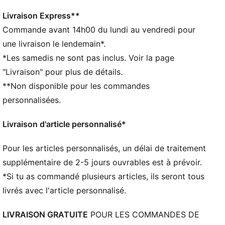
Poche intérieure en mesh
Matière extensible
Livraison Express**
Bande élastique offrant un rangement supplémentaire
Commande avant 14h00 du lundi au vendredi pour
Dimensions : H12cm x L50cm
une livraison le lendemain*.
Détails brandés PUMA
*Les samedis ne sont pas inclus. Voir la page
"Livraison" pour plus de détails.
**Non disponible pour les commandes
personnalisées.
Livraison d'article personnalisé*
Pour les articles personnalisés, un délai de traitement
supplémentaire de 2-5 jours ouvrables est à prévoir.
*Si tu as commandé plusieurs articles, ils seront tous
livrés avec l'article personnalisé.
LIVRAISON GRATUITE
POUR LES COMMANDES DE