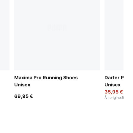
Maxima Pro Running Shoes
Darter Pro 
Unisex
Unisex
35,95 €
69,95 €
À l'origine
:
59,95 