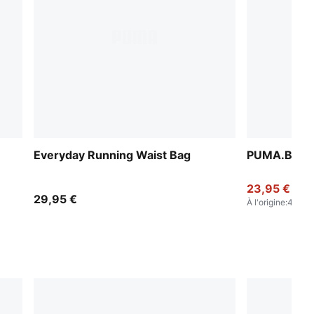
Everyday Running Waist Bag
PUMA.BL 2L
23,95 €
29,95 €
À l'origine
:
49,95 