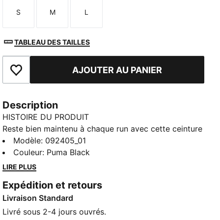
S
M
L
Taille
Taille
Taille
TABLEAU DES TAILLES
AJOUTER AU PANIER
Ajouter aux favoris
Description
HISTOIRE DU PRODUIT
Reste bien maintenu à chaque run avec cette ceinture
Race Day. La bande élastique extensible bouge en
Modèle
:
092405_01
même temps que toi, tandis que tes essentiels restent
Couleur
:
Puma Black
à portée de main dans la poche intérieure en mesh.
LIRE PLUS
CARACTÉRISTIQUES + AVANTAGES
Expédition et retours
Confectionné avec un minimum de 90 % de matériaux
Livraison Standard
recyclés
DÉTAILS
Livré sous 2-4 jours ouvrés.