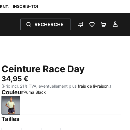
INSCRIS-TOI
ENT.
RECHERCHE
LIVE CHAT
FAVORIS 0
PANIER 0
MON
Ceinture Race Day
34,95 €
(Prix incl. 21% TVA, éventuellement plus
frais de livraison.
)
Couleur
Puma Black
Puma Black
Tailles