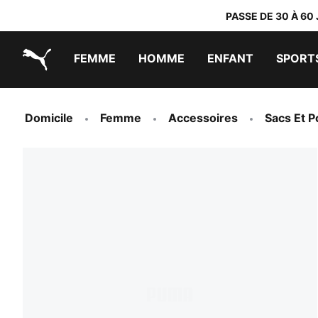
PASSE DE 30 À 60
FEMME
HOMME
ENFANT
SPORT
PUMA.com
PUMA x DORA THE EXPLORER
Chaussures faciles à enfiler
Vêtements à moins de 40 €
Domicile
Femme
Accessoires
Sacs Et P