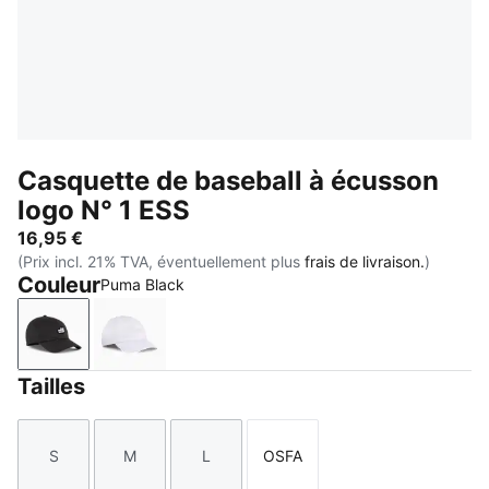
Casquette de baseball à écusson
logo N° 1 ESS
16,95 €
(Prix incl. 21% TVA, éventuellement plus
frais de livraison.
)
Couleur
Puma Black
Puma Black
PUMA White
Tailles
S
M
L
OSFA
Taille
Taille
Taille
Taille