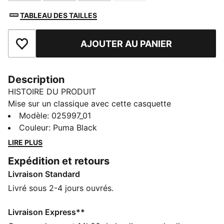
TABLEAU DES TAILLES
AJOUTER AU PANIER
Ajouter aux favoris
Description
HISTOIRE DU PRODUIT
Mise sur un classique avec cette casquette
déstructurée ornée d’un écusson logo PUMA N° 1
Modèle
:
025997_01
tissé. Avec sa visière incurvée et son bandeau intérieur
Couleur
:
Puma Black
anti-humidité, rien ne te dérange. La bride réglable
LIRE PLUS
assure un ajustement parfait. Une casquette stylée et
Expédition et retours
simple, parfaite pour le quotidien.
Livraison Standard
DÉTAILS
Casquette de style baseball
Livré sous 2-4 jours ouvrés.
Casquette déstructurée
Construction à six empiècements avec œillets brodés
Livraison Express**
Visière préformée