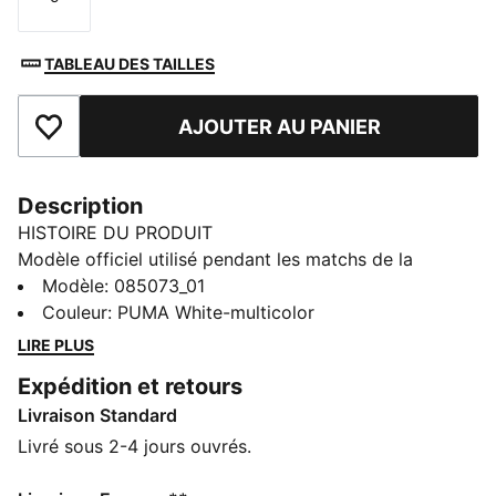
Taille
TABLEAU DES TAILLES
AJOUTER AU PANIER
Ajouter aux favoris
Description
HISTOIRE DU PRODUIT
Modèle officiel utilisé pendant les matchs de la
première division portugaise, le ballon STELLAR
Modèle
:
085073_01
NITRO™ Ultimate Liga Portugal offre des
Couleur
:
PUMA White-multicolor
performances d’élite. Sa conception à huit panneaux
LIRE PLUS
et ses rainures en relief assure des trajectoires
Expédition et retours
parfaitement homogènes en vol. Le rembourrage
Livraison Standard
NITROFOAM™ souple permet des contrôles précis.
DÉTAILS
Livré sous 2-4 jours ouvrés.
Conçu pour : le football