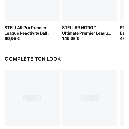
STELLAR Pro Premier
STELLAR NITRO™
STEL
League Reactivity Ball
Ultimate Premier League
Ball
(FIFA® Quality Pro)
69,95 €
Reactivity Ball (FIFA®
149,95 €
44,9
Quality Pro)
COMPLÈTE TON LOOK