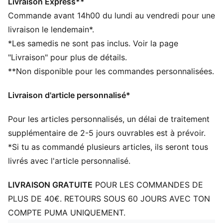
Excellente conservation de la forme, solidité
Livraison Express**
supérieure et absorption d’eau réduite
Commande avant 14h00 du lundi au vendredi pour une
Conception à 8 panneaux
livraison le lendemain*.
Surface en PU 3D texturé de 1,2 mn
*Les samedis ne sont pas inclus. Voir la page
La technologie en mousse NITRO™ offre un toucher à
"Livraison" pour plus de détails.
la fois souple et ferme
**Non disponible pour les commandes personnalisées.
Rainures en relief
Valve PAL (PUMA Air Lock) pour une excellente
Livraison d'article personnalisé*
rétention de l'air
Logos PUMA et Liga Portugal
Pour les articles personnalisés, un délai de traitement
supplémentaire de 2-5 jours ouvrables est à prévoir.
*Si tu as commandé plusieurs articles, ils seront tous
livrés avec l'article personnalisé.
LIVRAISON GRATUITE
POUR LES COMMANDES DE
PLUS DE 40€. RETOURS SOUS 60 JOURS AVEC TON
COMPTE PUMA UNIQUEMENT.