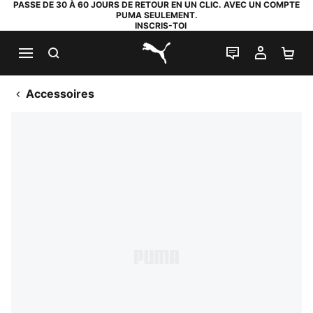
PASSE DE 30 À 60 JOURS DE RETOUR EN UN CLIC. AVEC UN COMPTE
PUMA SEULEMENT.
INSCRIS-TOI
RECHERCHE
LIVE CHAT
MON C
PA
PUMA.com
Accessoires