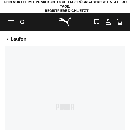
DEIN VORTEIL MIT PUMA KONTO: 60 TAGE RÜCKGABERECHT STATT 30
TAGE.
REGISTRIERE DICH JETZT
SUCHEN
LIVE-CHAT
MEIN K
WA
PUMA.com
Laufen