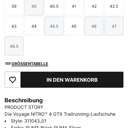
39
40
40.5
41
42
42.5
Größe
Größe
Größe
Größe
Größe
Größe
43
44
44.5
45
46
47
Größe
Größe
Größe
Größe
Größe
Größe
48.5
Größe
GRÖSSENTABELLE
IN DEN WARENKORB
Zu Favoriten hinzufügen
Beschreibung
PRODUCT STORY
Die Voyage NITRO™ 4 GTX Trailrunning-Laufschuhe
begleiten dich durch Schlamm, Regen und steiniges
Style
:
311043_01
Gelände. Die weiche NITROFOAM™ Dämpfung, der
Farbe
:
PUMA Black-PUMA Silver