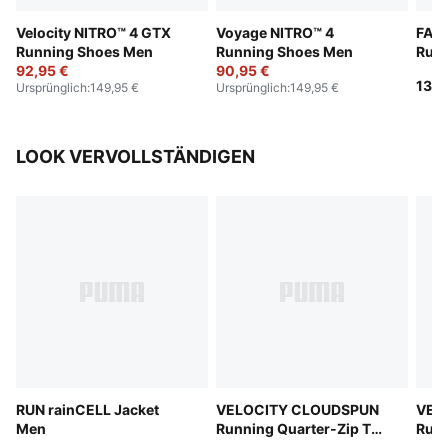
Velocity NITRO™ 4 GTX
Voyage NITRO™ 4
FAST
Running Shoes Men
Running Shoes Men
Run
92,95 €
90,95 €
139,
Ursprünglich
:
149,95 €
Ursprünglich
:
149,95 €
LOOK VERVOLLSTÄNDIGEN
RUN rainCELL Jacket
VELOCITY CLOUDSPUN
VEL
Men
Running Quarter-Zip Top
Runn
Men