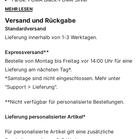
wasserdichte Komfort und die Laufsohle mit
MEHR LESEN
verbesserter Traktion sorgen auch abseits der Straße
Versand und Rückgabe
für mehr Tempo.
Standardversand
DETAILS
Entworfen für: Trailrunning
Lieferung innerhalb von 1-3 Werktagen.
Breite: Regulär
Verschluss: Schnürsenkel
Expressversand**
Pronation: Neutral
Bestelle von Montag bis Freitag vor 14:00 Uhr für eine
Dämpfung: Maximal
Lieferung am nächsten Tag*.
Durchschnittliche Kilometerzahl ca. 800 km
*Samstage sind nicht eingeschlossen. Mehr unter
Sprengung: 6 mm
"Support > Lieferung".
NITROFOAM™ ist ein innovativer, mit Stickstoff
injizierter Schaumstoff mit hervorragender
**Nicht verfügbar für personalisierte Bestellungen.
Reaktionsfähigkeit und Dämpfung
PUMAGRIP ATR geländetaugliche Gummilaufsohle für
Lieferung personalisierter Artikel*
Traktion auf Eis, Schlamm und unebenen Oberflächen
Für personalisierte Artikel gilt eine zusätzliche