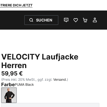
TRIERE DICH JETZT
SUCHEN
LIVE-CHAT
FAVORITEN 0
WARENKO
MEI
VELOCITY Laufjacke
Herren
59,95 €
(Preis inkl. 20% MwSt., ggf. zzgl.
Versand.
)
Farbe
PUMA Black
PUMA Black