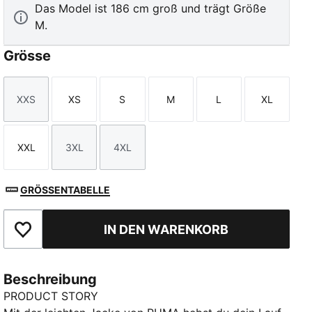
Das Model ist 186 cm groß und trägt Größe
M.
Grösse
XXS
XS
S
M
L
XL
Größe
Größe
Größe
Größe
Größe
Größe
XXL
3XL
4XL
Größe
Größe
Größe
GRÖSSENTABELLE
IN DEN WARENKORB
Zu Favoriten hinzufügen
Beschreibung
PRODUCT STORY