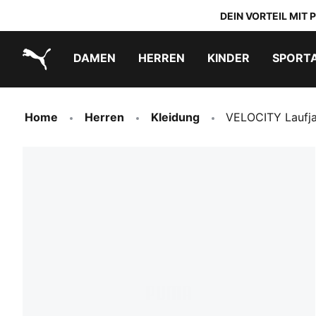
DEIN VORTEIL MIT
DAMEN
HERREN
KINDER
SPORT
PUMA.com
PUMA x TRANSFORMERS
PUMA x DORA THE EXPLORER
Schuhe zum Reinschlüpfen
Home
Herren
Kleidung
VELOCITY Laufja