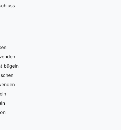
schluss
sen
rwenden
ht bügeln
aschen
rwenden
eln
eln
ion