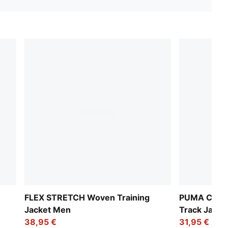
FLEX STRETCH Woven Training
PUMA Class 
Jacket Men
Track Jacke
38,95 €
31,95 €