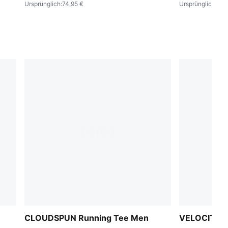
Ursprünglich
:
74,95 €
Ursprünglich
:
64,
CLOUDSPUN Running Tee Men
VELOCITY R