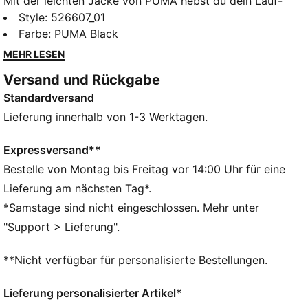
Mit der leichten Jacke von PUMA hebst du dein Lauf-
Game auf ein neues Level. Ausgestattet mit dryCELL
Style
:
526607_01
Technologie, die dich trocken hält,
Farbe
:
PUMA Black
Reißverschlusstaschen für deine Essentials und einem
MEHR LESEN
Reißverschluss mit Schutzleiste für noch mehr
Versand und Rückgabe
Komfort. Für alle, die gerne aktiv sind und dabei
Standardversand
stylisch aussehen wollen.
FEATURES + VORTEILE
Lieferung innerhalb von 1-3 Werktagen.
Hergestellt aus mindestens 50 % recycelten
Materialien
Expressversand**
dryCELL: Performance-Technologie, die Feuchtigkeit
Bestelle von Montag bis Freitag vor 14:00 Uhr für eine
vom Körper ableitet und dafür sorgt, dass du beim
Lieferung am nächsten Tag*.
Training schweißfrei bleibst
*Samstage sind nicht eingeschlossen. Mehr unter
DETAILS
"Support > Lieferung".
Regular Fit
Lange Ärmel
**Nicht verfügbar für personalisierte Bestellungen.
Nahttasche
Durchgehender Reißverschluss
Lieferung personalisierter Artikel*
PUMA Branding-Details