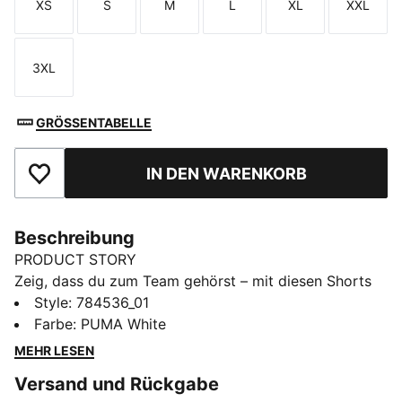
XS
S
M
L
XL
XXL
Größe
Größe
Größe
Größe
Größe
Größe
3XL
Größe
GRÖSSENTABELLE
IN DEN WARENKORB
Zu Favoriten hinzufügen
Beschreibung
PRODUCT STORY
Zeig, dass du zum Team gehörst – mit diesen Shorts
von Valencia CF. Ob auf dem Platz oder abseits davon
Style
:
784536_01
– das Teambadge zeigt, für welchen Fußballverein dein
Farbe
:
PUMA White
Herz schlägt. Dank feuchtigkeitsableitender
MEHR LESEN
Technologie und Mesh-Einsätzen bleibst du angenehm
Versand und Rückgabe
trocken und cool.