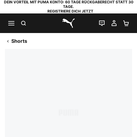
DEIN VORTEIL MIT PUMA KONTO: 60 TAGE RÜCKGABERECHT STATT 30
TAGE.
REGISTRIERE DICH JETZT
SUCHEN
LIVE-CHAT
MEIN K
WA
PUMA.com
Shorts