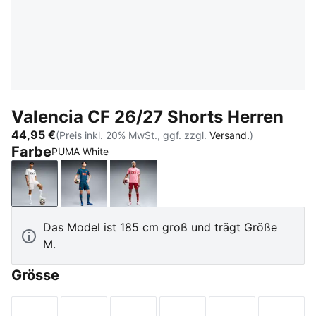
Valencia CF 26/27 Shorts Herren
44,95 €
(Preis inkl. 20% MwSt., ggf. zzgl.
Versand.
)
Farbe
PUMA White
PUMA White
Ocean Tropic-Dark Earth
Intense Red-Pink Lilac
Das Model ist 185 cm groß und trägt Größe
M.
Grösse