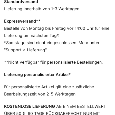
Standardversand
FEATURES + VORTEILE
FEUCHTIGKEITSREGULIERUNG: Bleib trocken und fühl
Lieferung innerhalb von 1-3 Werktagen.
dich wohl – dank dryCELL Funktionsmaterialien, die
Feuchtigkeit von der Haut ableiten
Expressversand**
Aus 100 % recyceltem Material, Besatz und Deko sind
Bestelle von Montag bis Freitag vor 14:00 Uhr für eine
ausgenommen
Lieferung am nächsten Tag*.
DETAILS
*Samstage sind nicht eingeschlossen. Mehr unter
Entworfen für: Fußball
"Support > Lieferung".
Passform: Regulär
Länge: Endet oberhalb des Knies
**Nicht verfügbar für personalisierte Bestellungen.
Elastischer Bund mit innenliegendem Tunnelzug
Hauptmaterial: Doubleface-Jacquard
Lieferung personalisierter Artikel*
Bundhöhe: Mittel
Seitliche Mesh-Einsätze
Für personalisierte Artikel gilt eine zusätzliche
Charakteristische Branding-Details von Valencia CF
Bearbeitungszeit von 2-5 Werktagen
und PUMA
KOSTENLOSE LIEFERUNG
AB EINEM BESTELLWERT
ÜBER 50 €. 60 TAGE RÜCKGABERECHT NUR MIT