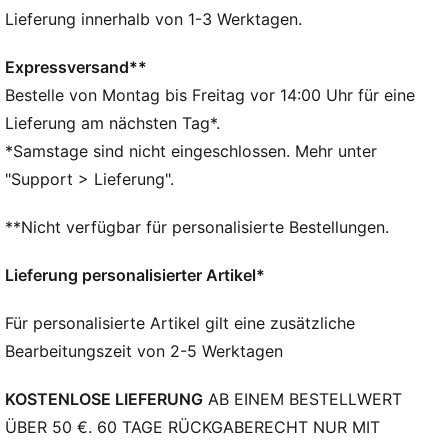
Einzigartige Schale aus mehreren Gewebeschichten
Lieferung innerhalb von 1-3 Werktagen.
mit stoßfesten und extrem flexiblen Eigenschaften
Kompressionsstulpe mit Einschubtasche für einen
Expressversand**
sicheren Sitz und optimale Bewegungsfreiheit
Bestelle von Montag bis Freitag vor 14:00 Uhr für eine
Leichte EVA-Rückseite mit hoher Stoßdämpfung für
Lieferung am nächsten Tag*.
Komfort
*Samstage sind nicht eingeschlossen. Mehr unter
Verstärkter Schienbeinbereich mit zusätzlichem PU-
"Support > Lieferung".
Einsatz für verbesserte Stoßdämpfung
Größenratgeber Schienbeinschoner/Körpergröße
**Nicht verfügbar für personalisierte Bestellungen.
(cm): XL: (180–200 cm)/L: (160–180 cm)/M: (140–
160cm)/S: (120–140 cm)/XS: (100–120 cm)/XXS: <100
Lieferung personalisierter Artikel*
cm
PUMA Cat Logo
Für personalisierte Artikel gilt eine zusätzliche
Bearbeitungszeit von 2-5 Werktagen
KOSTENLOSE LIEFERUNG
AB EINEM BESTELLWERT
ÜBER 50 €. 60 TAGE RÜCKGABERECHT NUR MIT