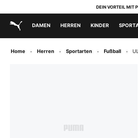
DEIN VORTEIL MIT
DAMEN
HERREN
KINDER
SPORT
PUMA.com
PUMA x TRANSFORMERS
PUMA x DORA THE EXPLORER
Schuhe zum Reinschlüpfen
Home
Herren
Sportarten
Fußball
UL