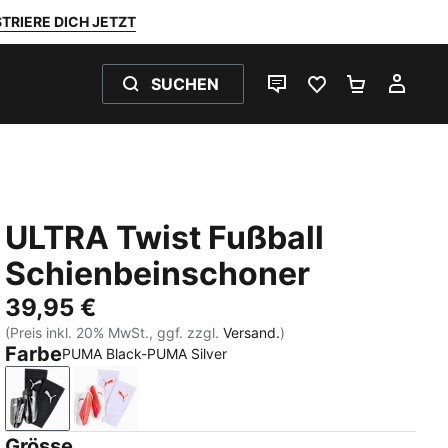
TRIERE DICH JETZT
SUCHEN
LIVE-CHAT
FAVORITEN 0
WARENKO
MEI
ULTRA Twist Fußball
Schienbeinschoner
39,95 €
(Preis inkl. 20% MwSt., ggf. zzgl.
Versand.
)
Farbe
PUMA Black-PUMA Silver
PUMA Black-PUMA Silver
PUMA White-Ultra Red
Grösse