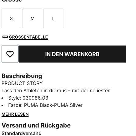
S
M
L
Größe
Größe
Größe
GRÖSSENTABELLE
IN DEN WARENKORB
Zu Favoriten hinzufügen
Beschreibung
PRODUCT STORY
Lass den Athleten in dir raus – mit der neuesten
Innovation von PUMA. Sie verfügt über eine
Style
:
030986_03
einzigartige stoßfeste Schale und einen verstärkten
Farbe
:
PUMA Black-PUMA Silver
Schienbeinbereich für zusätzliche Stoßdämpfung. Die
MEHR LESEN
Kompressionsmanschette garantiert einen sicheren
Versand und Rückgabe
Sitz. So bleibst du wendig und bereit für jeden Move.
Standardversand
DETAILS