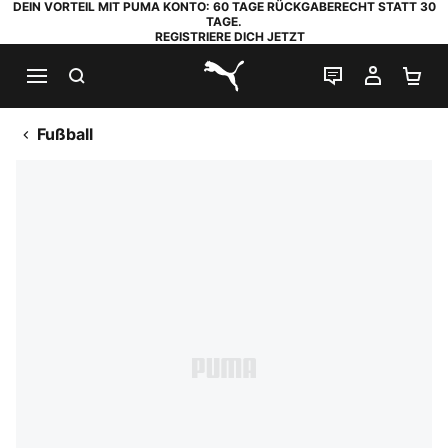
DEIN VORTEIL MIT PUMA KONTO: 60 TAGE RÜCKGABERECHT STATT 30
TAGE.
REGISTRIERE DICH JETZT
SUCHEN
LIVE-CHAT
MEIN K
WA
PUMA.com
Fußball