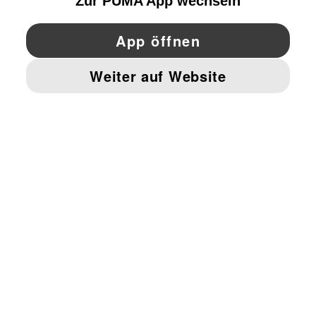
YouTube
Twitter
Pinterest
Instagram
Facebo
© PUMA EUROPE GMBH, 2026. ALLE RECHTE VORBEHALTEN
IMPRESSUM UND RECHTLICHE HINWEISE