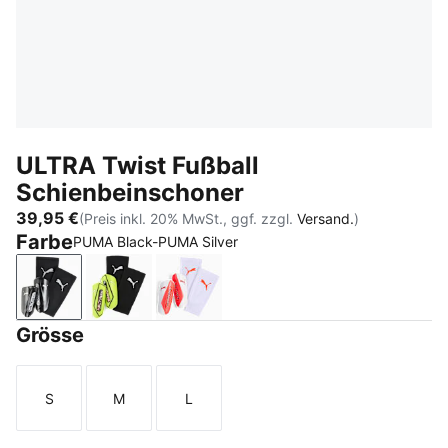
ULTRA Twist Fußball
Schienbeinschoner
39,95 €
(Preis inkl. 20% MwSt., ggf. zzgl.
Versand.
)
Farbe
PUMA Black-PUMA Silver
PUMA Black-PUMA Silver
Yellow Alert-PUMA Black
PUMA White-Ultra Red
Grösse
S
M
L
Größe
Größe
Größe