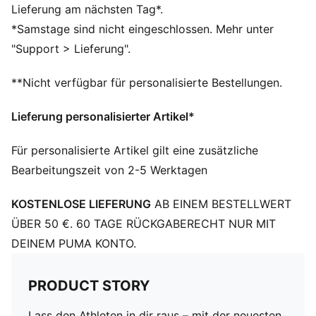
Leichte EVA-Rückseite mit hoher Stoßdämpfung für
Lieferung am nächsten Tag*.
Komfort
*Samstage sind nicht eingeschlossen. Mehr unter
Verstärkter Schienbeinbereich mit zusätzlichem PU-
"Support > Lieferung".
Einsatz für verbesserte Stoßdämpfung
Größenratgeber Schienbeinschoner/Körpergröße (cm):
**Nicht verfügbar für personalisierte Bestellungen.
XL: (180–200 cm)/L: (160–180 cm)/M: (140–160cm)/S:
(120–140 cm)/XS: (100–120 cm)/XXS: <100 cm
Lieferung personalisierter Artikel*
PUMA Cat Logo
Für personalisierte Artikel gilt eine zusätzliche
Bearbeitungszeit von 2-5 Werktagen
KOSTENLOSE LIEFERUNG
AB EINEM BESTELLWERT
ÜBER 50 €. 60 TAGE RÜCKGABERECHT NUR MIT
DEINEM PUMA KONTO.
PRODUCT STORY
Lass den Athleten in dir raus – mit der neuesten