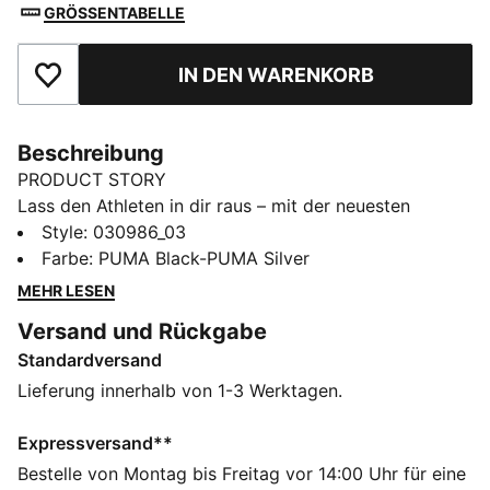
GRÖSSENTABELLE
IN DEN WARENKORB
Zu Favoriten hinzufügen
Beschreibung
PRODUCT STORY
Lass den Athleten in dir raus – mit der neuesten
Innovation von PUMA. Sie verfügt über eine
Style
:
030986_03
einzigartige stoßfeste Schale und einen verstärkten
Farbe
:
PUMA Black-PUMA Silver
Schienbeinbereich für zusätzliche Stoßdämpfung. Die
MEHR LESEN
Kompressionsmanschette garantiert einen sicheren
Versand und Rückgabe
Sitz. So bleibst du wendig und bereit für jeden Move.
Standardversand
DETAILS
Einzigartige Schale aus mehreren Gewebeschichten
Lieferung innerhalb von 1-3 Werktagen.
mit stoßfesten und extrem flexiblen Eigenschaften
Kompressionsstulpe mit Einschubtasche für einen
Expressversand**
sicheren Sitz und optimale Bewegungsfreiheit
Bestelle von Montag bis Freitag vor 14:00 Uhr für eine