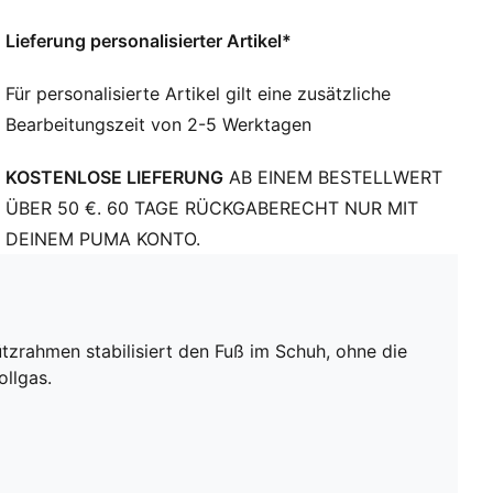
Leichte und dünne Laufsohle mit Stollen. Geeignet für
Lieferung personalisierter Artikel*
Kunstrasen (3G)
OrthoLite® O-Therm™ aerogel-infundierte Innensohle
Für personalisierte Artikel gilt eine zusätzliche
GripControl Pro Beschichtung für präzise
Bearbeitungszeit von 2-5 Werktagen
Ballkontrolle
KOSTENLOSE LIEFERUNG
AB EINEM BESTELLWERT
ÜBER 50 €. 60 TAGE RÜCKGABERECHT NUR MIT
DEINEM PUMA KONTO.
zrahmen stabilisiert den Fuß im Schuh, ohne die
ollgas.