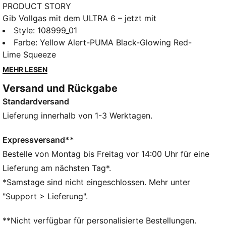
PRODUCT STORY
Gib Vollgas mit dem ULTRA 6 – jetzt mit
überarbeitetem Obermaterial aus Funktions-Mesh. Ein
Style
:
108999_01
PWRTAPE Stützrahmen stabilisiert den Fuß im Schuh,
Farbe
:
Yellow Alert-PUMA Black-Glowing Red-
ohne die Agilität und Bewegungsfreiheit
Lime Squeeze
einzuschränken. Leichte und dünne Laufsohle für
MEHR LESEN
Kunstrasen (3G). Spiel mit Vollgas.
Versand und Rückgabe
FEATURES + VORTEILE
Standardversand
Das Obermaterial der Schuhe besteht zu mindestens
30 % aus recycelten Materialien
Lieferung innerhalb von 1-3 Werktagen.
STABILITÄT: Der PWRTAPE SQD Stützrahmen
stabilisiert den Fuß im Schuh, ohne die Agilität und
Expressversand**
Bewegungsfreiheit einzuschränken
Bestelle von Montag bis Freitag vor 14:00 Uhr für eine
DETAILS
Lieferung am nächsten Tag*.
Reguläre bis breite Passform
*Samstage sind nicht eingeschlossen. Mehr unter
Zehentyp: Abgerundet
"Support > Lieferung".
Verschluss: Schnürsenkel
Absatzart: Flach
**Nicht verfügbar für personalisierte Bestellungen.
MG: Geeignet für Kunstrasen