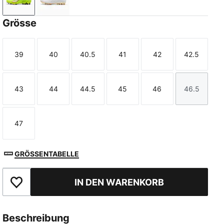
Yellow Alert-PUMA Black-Glowing Red-Lime Squeeze
PUMA White-Metallic Gold-PUMA Black
Grösse
39
40
40.5
41
42
42.5
Größe
Größe
Größe
Größe
Größe
Größe
43
44
44.5
45
46
46.5
Größe
Größe
Größe
Größe
Größe
Größe
47
Größe
GRÖSSENTABELLE
IN DEN WARENKORB
Zu Favoriten hinzufügen
Beschreibung