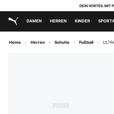
DEIN VORTEIL MIT
DAMEN
HERREN
KINDER
SPORT
PUMA.com
PUMA x TRANSFORMERS
PUMA x DORA THE EXPLORER
Schuhe zum Reinschlüpfen
Home
Herren
Schuhe
Fußball
ULTRA