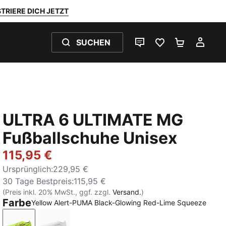
TRIERE DICH JETZT
SUCHEN
LIVE-CHAT
FAVORITEN 0
WARENKO
MEI
ULTRA 6 ULTIMATE MG
Fußballschuhe Unisex
115,95 €
Ursprünglich
:
229,95 €
30 Tage Bestpreis
:
115,95 €
(Preis inkl. 20% MwSt., ggf. zzgl.
Versand.
)
Farbe
Yellow Alert-PUMA Black-Glowing Red-Lime Squeeze