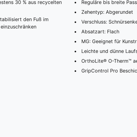
estens 30 % aus recycelten
Reguläre bis breite Pas
Zehentyp: Abgerundet
bilisiert den Fuß im
Verschluss: Schnürsenke
t einzuschränken
Absatzart: Flach
MG: Geeignet für Kunst
Leichte und dünne Laufs
OrthoLite® O-Therm™ ae
GripControl Pro Beschic