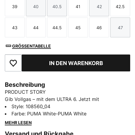
39
40
40.5
41
42
42.5
Größe
Größe
Größe
Größe
Größe
Größe
43
44
44.5
45
46
47
Größe
Größe
Größe
Größe
Größe
Größe
GRÖSSENTABELLE
IN DEN WARENKORB
Zu Favoriten hinzufügen
Beschreibung
PRODUCT STORY
Gib Vollgas – mit dem ULTRA 6. Jetzt mit
überarbeitetem Obermaterial aus Funktions-Synthetik.
Style
:
108560_04
Für Pässe mit Präzision und ein Spielgefühl wie auf
Farbe
:
PUMA White-PUMA White
Schienen. Ein PWRTAPE Stützrahmen stabilisiert den
MEHR LESEN
Fuß im Schuh, ohne die Agilität und Bewegungsfreiheit
Versand und Rückgabe