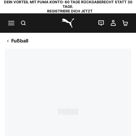
DEIN VORTEIL MIT PUMA KONTO: 60 TAGE RÜCKGABERECHT STATT 30
TAGE.
REGISTRIERE DICH JETZT
SUCHEN
LIVE-CHAT
MEIN K
WA
PUMA.com
Fußball