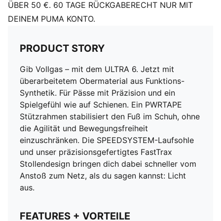
Leichte und dünne Peba-Laufsohle mit Stollen
ÜBER 50 €. 60 TAGE RÜCKGABERECHT NUR MIT
Verschluss: Schnürsenkel
DEINEM PUMA KONTO.
Absatzart: Flach
PRODUCT STORY
GripControl Pro Beschichtung für präzise Ballkontrolle
Oberfläche: Gemischter Boden (Mixed Ground)
Gib Vollgas – mit dem ULTRA 6. Jetzt mit
überarbeitetem Obermaterial aus Funktions-
Synthetik. Für Pässe mit Präzision und ein
Spielgefühl wie auf Schienen. Ein PWRTAPE
Stützrahmen stabilisiert den Fuß im Schuh, ohne
die Agilität und Bewegungsfreiheit
einzuschränken. Die SPEEDSYSTEM-Laufsohle
und unser präzisionsgefertigtes FastTrax
Stollendesign bringen dich dabei schneller vom
Anstoß zum Netz, als du sagen kannst: Licht
aus.
FEATURES + VORTEILE