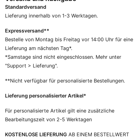
einzuschränken. Die SPEEDSYSTEM-Laufsohle und
Standardversand
unser präzisionsgefertigtes FastTrax Stollendesign
bringen dich dabei schneller vom Anstoß zum Netz,
Lieferung innerhalb von 1-3 Werktagen.
als du sagen kannst: Licht aus.
FEATURES + VORTEILE
Expressversand**
BESCHLEUNIGUNG: SPEEDSYSTEM-Laufsohle von
Bestelle von Montag bis Freitag vor 14:00 Uhr für eine
PUMA mit einer federnden Platte und einem
Lieferung am nächsten Tag*.
innovativen Stollensystem für blitzschnelle
*Samstage sind nicht eingeschlossen. Mehr unter
Beschleunigung
"Support > Lieferung".
TRAKTION: Das FastTrax Stollendesign für
multidirektionale Traktion lässt dich schneller sprinten,
**Nicht verfügbar für personalisierte Bestellungen.
andere schneiden und abbremsen
STABILITÄT: Der PWRTAPE Stützrahmen stabilisiert
Lieferung personalisierter Artikel*
den Fuß im Schuh, ohne die Agilität und
Bewegungsfreiheit einzuschränken
Für personalisierte Artikel gilt eine zusätzliche
Das Obermaterial der Schuhe besteht zu mindestens
Bearbeitungszeit von 2-5 Werktagen
30 % aus recycelten Materialien.
DETAILS
KOSTENLOSE LIEFERUNG
AB EINEM BESTELLWERT
Breite: Regulär