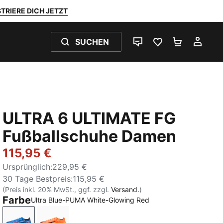
TRIERE DICH JETZT
SUCHEN
LIVE-CHAT
FAVORITEN 0
WARENKO
MEI
ULTRA 6 ULTIMATE FG
Fußballschuhe Damen
115,95 €
Ursprünglich
:
229,95 €
30 Tage Bestpreis
:
115,95 €
(Preis inkl. 20% MwSt., ggf. zzgl.
Versand.
)
Farbe
Ultra Blue-PUMA White-Glowing Red