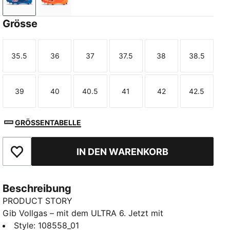
Ultra Blue-PUMA White-Glowing Red
Heat Fire-PUMA Black-Glowing Red
Grösse
35.5
36
37
37.5
38
38.5
Größe
Größe
Größe
Größe
Größe
Größe
39
40
40.5
41
42
42.5
Größe
Größe
Größe
Größe
Größe
Größe
GRÖSSENTABELLE
IN DEN WARENKORB
Zu Favoriten hinzufügen
Beschreibung
PRODUCT STORY
Gib Vollgas – mit dem ULTRA 6. Jetzt mit
überarbeitetem Obermaterial aus Funktions-Synthetik.
Style
:
108558_01