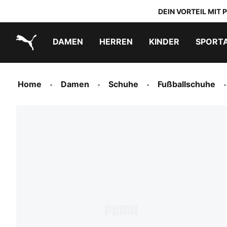
DEIN VORTEIL MIT
DAMEN
HERREN
KINDER
SPORT
PUMA.com
PUMA x TRANSFORMERS
PUMA x DORA THE EXPLORER
Schuhe zum Reinschlüpfen
Home
Damen
Schuhe
Fußballschuhe