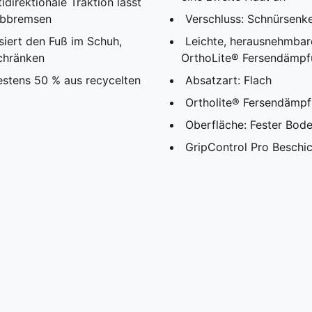
direktionale Traktion lässt
 abbremsen
Verschluss: Schnürsenke
iert den Fuß im Schuh,
Leichte, herausnehmbar
schränken
OrthoLite® Fersendämpfu
estens 50 % aus recycelten
Absatzart: Flach
Ortholite® Fersendämpfu
Oberfläche: Fester Bod
GripControl Pro Beschic