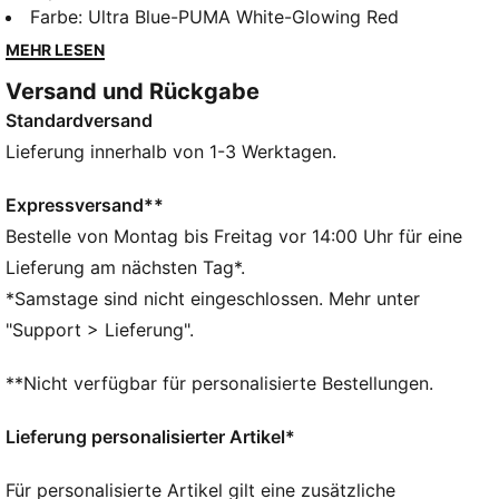
Für Pässe mit Präzision und ein Spielgefühl wie auf
Farbe
:
Ultra Blue-PUMA White-Glowing Red
Schienen. Ein PWRTAPE Stützrahmen stabilisiert den
MEHR LESEN
Fuß im Schuh, ohne die Agilität und
Versand und Rückgabe
Bewegungsfreiheit einzuschränken. Die
Standardversand
SPEEDSYSTEM-Laufsohle und unser
präzisionsgefertigtes FastTrax Stollendesign bringen
Lieferung innerhalb von 1-3 Werktagen.
dich dabei schneller vom Anstoß zum Netz, als du
sagen kannst: Licht aus.
Expressversand**
FEATURES + VORTEILE
Bestelle von Montag bis Freitag vor 14:00 Uhr für eine
BESCHLEUNIGUNG: SPEEDSYSTEM-Laufsohle von
Lieferung am nächsten Tag*.
PUMA mit einer federnden Platte und einem
*Samstage sind nicht eingeschlossen. Mehr unter
innovativen Stollensystem für blitzschnelle
"Support > Lieferung".
Beschleunigung
TRAKTION: Das FastTrax Stollendesign für
**Nicht verfügbar für personalisierte Bestellungen.
multidirektionale Traktion lässt dich schneller
sprinten, andere schneiden und abbremsen
Lieferung personalisierter Artikel*
STABILITÄT: Der PWRTAPE Stützrahmen stabilisiert
den Fuß im Schuh, ohne die Agilität und
Für personalisierte Artikel gilt eine zusätzliche
Bewegungsfreiheit einzuschränken