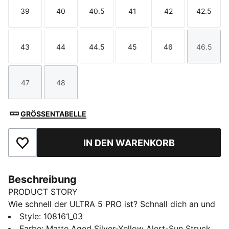
39
40
40.5
41
42
42.5
Größe
Größe
Größe
Größe
Größe
Größe
43
44
44.5
45
46
46.5
Größe
Größe
Größe
Größe
Größe
Größe
47
48
Größe
Größe
GRÖSSENTABELLE
IN DEN WARENKORB
Zu Favoriten hinzufügen
Beschreibung
PRODUCT STORY
Wie schnell der ULTRA 5 PRO ist? Schnall dich an und
gib Gas auf festem und künstlichem Boden – mit der
Style
:
108161_03
neuesten Innovation von PUMA. Das leichte Mesh-
Farbe
:
Matte Aged Silver-Yellow Alert-Sun Struck