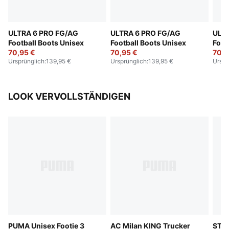
ULTRA 6 PRO FG/AG
ULTRA 6 PRO FG/AG
ULT
Football Boots Unisex
Football Boots Unisex
Foot
70,95 €
70,95 €
70,9
Ursprünglich
:
139,95 €
Ursprünglich
:
139,95 €
Urspr
LOOK VERVOLLSTÄNDIGEN
PUMA Unisex Footie 3
AC Milan KING Trucker
STE