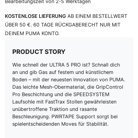
Bearbeitungszeit von 2-5 Werktagen
den Fuß im Schuh und ermöglicht schnelle
Richtungswechsel.
KOSTENLOSE LIEFERUNG
AB EINEM BESTELLWERT
DETAILS
SPEEDSYSTEM Laufsohle und FastTrax Stollen sorgen
ÜBER 50 €. 60 TAGE RÜCKGABERECHT NUR MIT
für blitzschnelle Beschleunigung und Traktion auf
DEINEM PUMA KONTO.
festem Boden und Kunstrasen
Leichtes Mesh-Obermaterial für unvergleichliche
PRODUCT STORY
Atmungsaktivität und Komfort
PWRTAPE Stützrahmen stabilisiert den Fuß bei
Wie schnell der ULTRA 5 PRO ist? Schnall dich
schnellen Richtungswechseln
an und gib Gas auf festem und künstlichem
Normale bis schmale Passform
Boden – mit der neuesten Innovation von PUMA.
FG/AG: geeignet für feste Naturböden und Kunstrasen
Das leichte Mesh-Obermaterial, die GripControl
(4G)(Firm Natural Surfaces/Artificial Grass)
Pro Beschichtung und die SPEEDSYSTEM
Laufsohle mit FastTrax Stollen gewährleisten
unübertroffene Traktion und rasante
Beschleunigung. PWRTAPE Support sorgt bei
spielentscheidenden Moves für Stabilität.