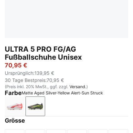
ULTRA 5 PRO FG/AG
Fußballschuhe Unisex
70,95 €
Ursprünglich
:
139,95 €
30 Tage Bestpreis
:
70,95 €
(Preis inkl. 20% MwSt., ggf. zzgl.
Versand.
)
Farbe
Matte Aged Silver-Yellow Alert-Sun Struck
PUMA White-PUMA Black-Glowing Red
Matte Aged Silver-Yellow Alert-Sun Struck
Grösse