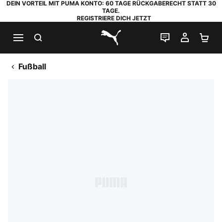
DEIN VORTEIL MIT PUMA KONTO: 60 TAGE RÜCKGABERECHT STATT 30
TAGE.
REGISTRIERE DICH JETZT
SUCHEN
LIVE-CHAT
MEIN K
WA
PUMA.com
Fußball