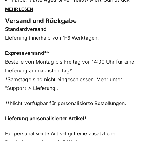
Obermaterial, die GripControl Pro Beschichtung und
MEHR LESEN
die SPEEDSYSTEM Laufsohle mit FastTrax Stollen
Versand und Rückgabe
gewährleisten unübertroffene Traktion und rasante
Standardversand
Beschleunigung. PWRTAPE Support sorgt bei
spielentscheidenden Moves für Stabilität.
Lieferung innerhalb von 1-3 Werktagen.
FEATURES + VORTEILE
Hergestellt aus mindestens 30 % recycelten
Expressversand**
Materialien
Bestelle von Montag bis Freitag vor 14:00 Uhr für eine
BESCHLEUNIGUNG: SPEEDSYSTEM CARBON
Lieferung am nächsten Tag*.
Laufsohle von PUMA kombiniert federndes
*Samstage sind nicht eingeschlossen. Mehr unter
Karbonfasermaterial für schnellen Antrieb mit einer
"Support > Lieferung".
innovativen Stollenanordnung und -ausrichtung für
schnellere Beschleunigung.
**Nicht verfügbar für personalisierte Bestellungen.
TRAKTION: Die markeneigenen FastTrax Stollen von
PUMA werden mit abgerundeten Stollen an den Seiten
Lieferung personalisierter Artikel*
kombiniert und gewährleisten optimale Traktion auf
festem Boden und Kunstrasen.
Für personalisierte Artikel gilt eine zusätzliche
STABILITÄT: Der PWRTAPE Stützrahmen stabilisiert