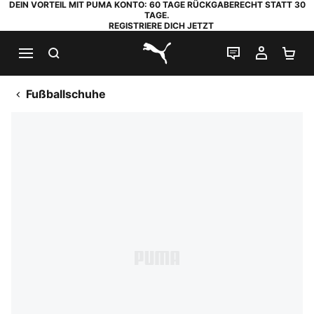
DEIN VORTEIL MIT PUMA KONTO: 60 TAGE RÜCKGABERECHT STATT 30
TAGE.
REGISTRIERE DICH JETZT
SUCHEN
LIVE-CHAT
MEIN K
WA
PUMA.com
Fußballschuhe