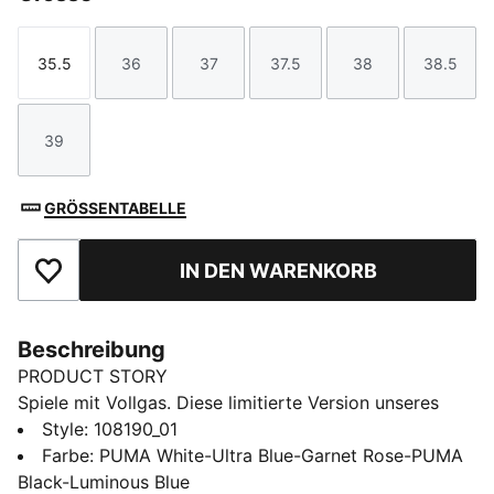
35.5
36
37
37.5
38
38.5
Größe
Größe
Größe
Größe
Größe
Größe
39
Größe
GRÖSSENTABELLE
IN DEN WARENKORB
Zu Favoriten hinzufügen
Beschreibung
PRODUCT STORY
Spiele mit Vollgas. Diese limitierte Version unseres
ULTRA Fußballschuhs der nächsten Generation
Style
:
108190_01
kombiniert technische Einblicke aus der Welt der F1®
Farbe
:
PUMA White-Ultra Blue-Garnet Rose-PUMA
mit markanten, vom Motorsport inspirierten Grafiken.
Black-Luminous Blue