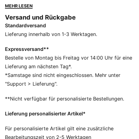
Mit dem ULTRA 5 CARBON bekommst du die
MEHR LESEN
Geschwindigkeit und das Gefühl einer fein
Versand und Rückgabe
abgestimmten Maschine zu deinen Füßen. Die
Standardversand
brandneue SPEEDSYSTEM-Außensohle aus
Carbonfaser macht ihn noch federnder als die Ultra
Lieferung innerhalb von 1-3 Werktagen.
Generation davor. Das präzisionsgefertigte FastTrax-
Stollendesign bringt dich dabei schneller vom Anstoß
Expressversand**
zum Netz, als du sagen kannst: Licht aus.
Bestelle von Montag bis Freitag vor 14:00 Uhr für eine
FEATURES + VORTEILE
Lieferung am nächsten Tag*.
BESCHLEUNIGUNG: Die SPEEDSYSTEM Carbon-
*Samstage sind nicht eingeschlossen. Mehr unter
Außensohle kombiniert federndes Kohlefasermaterial
"Support > Lieferung".
für schnellen Vortrieb mit einer innovativen
Stollenanordnung und -ausrichtung für schnellere
**Nicht verfügbar für personalisierte Bestellungen.
Beschleunigung
TRAKTION: Das FastTrax Stollendesign bietet basiert
Lieferung personalisierter Artikel*
auf Erkenntnissen aus akademischer Forschung und
Traktionsstudien mehr Traktion beim Beschleunigen,
Für personalisierte Artikel gilt eine zusätzliche
Richtungswechseln und Stoppen
Bearbeitungszeit von 2-5 Werktagen
STABILITÄT: Der PWRTAPE SQD Stützrahmen