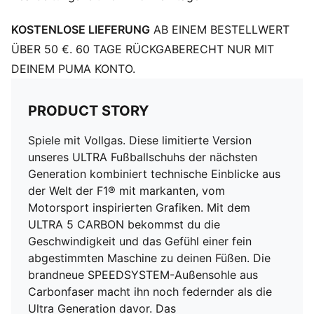
stabilisiert den Fuß im Schuh, ohne die Agilität und
KOSTENLOSE LIEFERUNG
AB EINEM BESTELLWERT
Bewegungsfreiheit zu beeinträchtigen
Das Obermaterial der Schuhe besteht zu mindestens
ÜBER 50 €. 60 TAGE RÜCKGABERECHT NUR MIT
30 % aus recycelten Materialien
DEINEM PUMA KONTO.
DETAILS
Leichtes Mesh-Obermaterial
PRODUCT STORY
Ultraleichte herausnehmbare Innensohle
OrthoLite® Fersendämpfung für einen sicheren Halt
Spiele mit Vollgas. Diese limitierte Version
GripControl Pro Beschichtung: Superdünnes
unseres ULTRA Fußballschuhs der nächsten
strukturiertes Obermaterial für verbesserte
Generation kombiniert technische Einblicke aus
Ballkontrolle, unabhängig von den
der Welt der F1® mit markanten, vom
Spielfeldbedingungen
Motorsport inspirierten Grafiken. Mit dem
SPEEDSYSTEM-Außensohle aus Carbon
ULTRA 5 CARBON bekommst du die
Passform für Damen: Dieser Fußballschuh mit auf den
Geschwindigkeit und das Gefühl einer fein
weiblichen Fuß angepassten Größen und Risthöhen
abgestimmten Maschine zu deinen Füßen. Die
wurde speziell für Frauen entwickelt
brandneue SPEEDSYSTEM-Außensohle aus
Hohes Slip-on-Design
Carbonfaser macht ihn noch federnder als die
FG: geeignet für festen Boden (Firm Ground)
Ultra Generation davor. Das