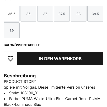
35.5
36
37
37.5
38
38.5
Größe
Größe
Größe
Größe
Größe
Größe
39
Größe
GRÖSSENTABELLE
IN DEN WARENKORB
Zu Favoriten hinzufügen
Beschreibung
PRODUCT STORY
Spiele mit Vollgas. Diese limitierte Version unseres
ULTRA Fußballschuhs der nächsten Generation
Style
:
108190_01
kombiniert technische Einblicke aus der Welt der F1®
Farbe
:
PUMA White-Ultra Blue-Garnet Rose-PUMA
mit markanten, vom Motorsport inspirierten Grafiken.
Black-Luminous Blue