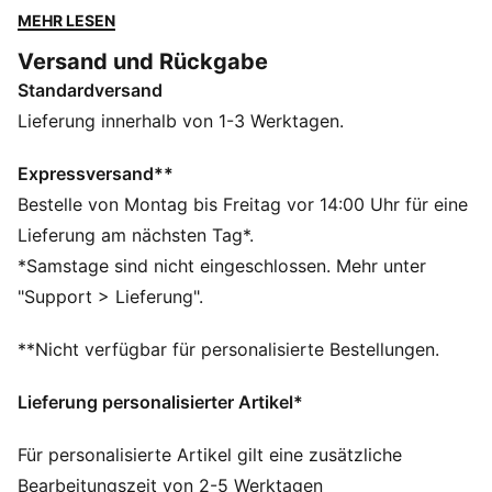
Mit dem ULTRA 5 CARBON bekommst du die
MEHR LESEN
Geschwindigkeit und das Gefühl einer fein
Versand und Rückgabe
abgestimmten Maschine zu deinen Füßen. Die
Standardversand
brandneue SPEEDSYSTEM-Außensohle aus
Carbonfaser macht ihn noch federnder als die Ultra
Lieferung innerhalb von 1-3 Werktagen.
Generation davor. Das präzisionsgefertigte FastTrax-
Stollendesign bringt dich dabei schneller vom Anstoß
Expressversand**
zum Netz, als du sagen kannst: Licht aus.
Bestelle von Montag bis Freitag vor 14:00 Uhr für eine
FEATURES + VORTEILE
Lieferung am nächsten Tag*.
BESCHLEUNIGUNG: Die SPEEDSYSTEM Carbon-
*Samstage sind nicht eingeschlossen. Mehr unter
Außensohle kombiniert federndes Kohlefasermaterial
"Support > Lieferung".
für schnellen Vortrieb mit einer innovativen
Stollenanordnung und -ausrichtung für schnellere
**Nicht verfügbar für personalisierte Bestellungen.
Beschleunigung
TRAKTION: Das FastTrax Stollendesign bietet basiert
Lieferung personalisierter Artikel*
auf Erkenntnissen aus akademischer Forschung und
Traktionsstudien mehr Traktion beim Beschleunigen,
Für personalisierte Artikel gilt eine zusätzliche
Richtungswechseln und Stoppen
Bearbeitungszeit von 2-5 Werktagen
STABILITÄT: Der PWRTAPE SQD Stützrahmen