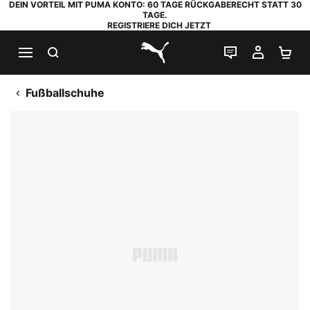
DEIN VORTEIL MIT PUMA KONTO: 60 TAGE RÜCKGABERECHT STATT 30
TAGE.
REGISTRIERE DICH JETZT
SUCHEN
LIVE-CHAT
MEIN K
WA
PUMA.com
Fußballschuhe