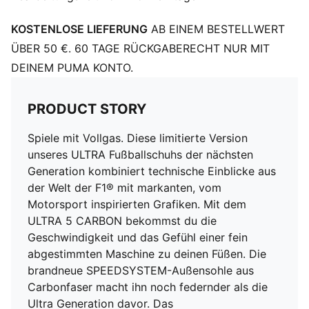
stabilisiert den Fuß im Schuh, ohne die Agilität und
KOSTENLOSE LIEFERUNG
AB EINEM BESTELLWERT
Bewegungsfreiheit zu beeinträchtigen
Das Obermaterial der Schuhe besteht zu mindestens
ÜBER 50 €. 60 TAGE RÜCKGABERECHT NUR MIT
30 % aus recycelten Materialien
DEINEM PUMA KONTO.
DETAILS
Leichtes Mesh-Obermaterial
PRODUCT STORY
Ultraleichte herausnehmbare Innensohle
OrthoLite® Fersendämpfung für einen sicheren Halt
Spiele mit Vollgas. Diese limitierte Version
GripControl Pro Beschichtung: Superdünnes
unseres ULTRA Fußballschuhs der nächsten
strukturiertes Obermaterial für verbesserte
Generation kombiniert technische Einblicke aus
Ballkontrolle, unabhängig von den
der Welt der F1® mit markanten, vom
Spielfeldbedingungen
Motorsport inspirierten Grafiken. Mit dem
SPEEDSYSTEM-Außensohle aus Carbon
ULTRA 5 CARBON bekommst du die
Passform für Damen: Dieser Fußballschuh mit auf den
Geschwindigkeit und das Gefühl einer fein
weiblichen Fuß angepassten Größen und Risthöhen
abgestimmten Maschine zu deinen Füßen. Die
wurde speziell für Frauen entwickelt
brandneue SPEEDSYSTEM-Außensohle aus
Hohes Slip-on-Design
Carbonfaser macht ihn noch federnder als die
FG: geeignet für festen Boden (Firm Ground)
Ultra Generation davor. Das