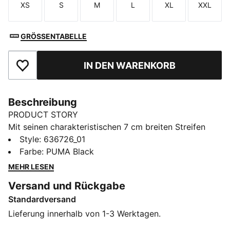
XS
S
M
L
XL
XXL
Größe
Größe
Größe
Größe
Größe
Größe
GRÖSSENTABELLE
IN DEN WARENKORB
Zu Favoriten hinzufügen
Beschreibung
PRODUCT STORY
Mit seinen charakteristischen 7 cm breiten Streifen
feierte der T7 Trainingsanzug 1968 sein Debüt und
Style
:
636726_01
setzt seitdem neue Maßstäbe in Sachen Style. Das T7
Farbe
:
PUMA Black
Love Of The Cat Ringer T-Shirt hat eine weiche Haptik
MEHR LESEN
und charakteristische Details.
Versand und Rückgabe
FEATURES + VORTEILE
Standardversand
Hergestellt aus mindestens 20 % recycelter Baumwolle
DETAILS
Lieferung innerhalb von 1-3 Werktagen.
Entworfen für: Lifestyle by PUMA