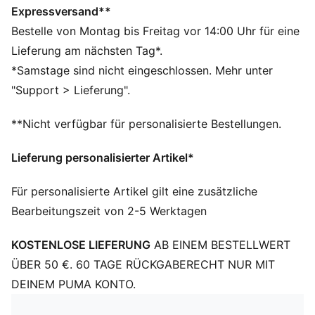
Passform: Regulär
Expressversand**
Länge: Regulär
Bestelle von Montag bis Freitag vor 14:00 Uhr für eine
Ausschnitt: Rundhalsausschnitt
Lieferung am nächsten Tag*.
Hauptmaterial: Single Jersey
*Samstage sind nicht eingeschlossen. Mehr unter
Gerippter Kragen und Bündchen
"Support > Lieferung".
Kurze Ärmel
**Nicht verfügbar für personalisierte Bestellungen.
Lieferung personalisierter Artikel*
Für personalisierte Artikel gilt eine zusätzliche
Bearbeitungszeit von 2-5 Werktagen
KOSTENLOSE LIEFERUNG
AB EINEM BESTELLWERT
ÜBER 50 €. 60 TAGE RÜCKGABERECHT NUR MIT
DEINEM PUMA KONTO.