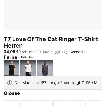
T7 Love Of The Cat Ringer T-Shirt
Herren
34,95 €
(Preis inkl. 20% MwSt., ggf. zzgl.
Versand.
)
Farbe
PUMA Black
PUMA Black
PUMA White
Inky Depths-Créme De Mint
Das Model ist 187 cm groß und trägt Größe M.
Grösse