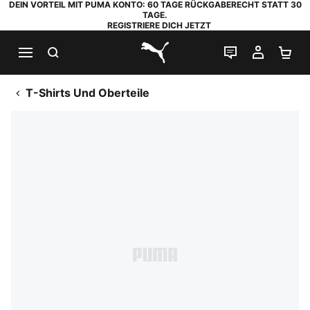
DEIN VORTEIL MIT PUMA KONTO: 60 TAGE RÜCKGABERECHT STATT 30
TAGE.
REGISTRIERE DICH JETZT
SUCHEN
LIVE-CHAT
MEIN K
WA
PUMA.com
T-Shirts Und Oberteile