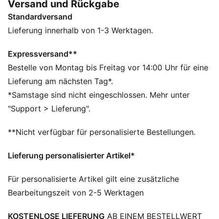
Versand und Rückgabe
dem Jahr 1968, bietet diese Kollektion wilde Designs
Standardversand
mit auffälligen Prints und dem berühmten PUMA Logo
– perfekt für angehende Trendsetter!
Lieferung innerhalb von 1-3 Werktagen.
FEATURES + VORTEILE
Als Teil des RE:FIBRE-Programms ist dieses
Expressversand**
Kleidungsstück zu mindestens 95 % aus
Bestelle von Montag bis Freitag vor 14:00 Uhr für eine
Recyclingmaterial von Textilabfällen und anderen
Lieferung am nächsten Tag*.
gebrauchten Materialien hergestellt.
*Samstage sind nicht eingeschlossen. Mehr unter
DETAILS
"Support > Lieferung".
Passform: Relaxed
Hauptmaterial: Jerseystoff
**Nicht verfügbar für personalisierte Bestellungen.
Ausschnitt: Stehkragen
Lange Ärmel
Lieferung personalisierter Artikel*
Verschluss: Durchgehender Reißverschluss
Länge: Kurze Jacke
Für personalisierte Artikel gilt eine zusätzliche
Taschen: Seitentasche
Bearbeitungszeit von 2-5 Werktagen
Elastische Bündchen und Saum
PUMA Teenager: Empfohlen für ältere Kinder und
KOSTENLOSE LIEFERUNG
AB EINEM BESTELLWERT
Teenager zwischen 8 und 16 Jahren