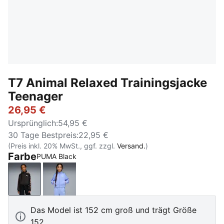
T7 Animal Relaxed Trainingsjacke
Teenager
26,95 €
Ursprünglich
:
54,95 €
30 Tage Bestpreis
:
22,95 €
(Preis inkl. 20% MwSt., ggf. zzgl.
Versand.
)
Farbe
PUMA Black
PUMA Black
Intense Lavender
Das Model ist 152 cm groß und trägt Größe
152.