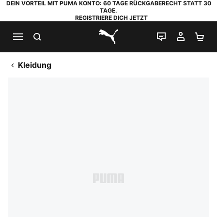
DEIN VORTEIL MIT PUMA KONTO: 60 TAGE RÜCKGABERECHT STATT 30
TAGE.
REGISTRIERE DICH JETZT
SUCHEN
LIVE-CHAT
MEIN K
WA
PUMA.com
Kleidung