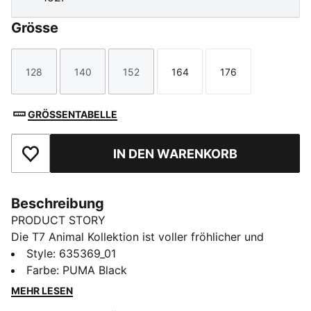
Grösse
128
140
152
164
176
Größe
Größe
Größe
Größe
Größe
GRÖSSENTABELLE
IN DEN WARENKORB
Zu Favoriten hinzufügen
Beschreibung
PRODUCT STORY
Die T7 Animal Kollektion ist voller fröhlicher und
bequemer Styles für die Kleinen! Mit verspielten Prints
Style
:
635369_01
und weichen, kuscheligen Passformen ist jedes Teil für
Farbe
:
PUMA Black
Babys gemacht, die sich gerne bewegen und die Welt
MEHR LESEN
erforschen. Inspiriert von einem klassischen Look aus