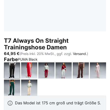
T7 Always On Straight
Trainingshose Damen
64,95 €
(Preis inkl. 20% MwSt., ggf. zzgl.
Versand.
)
Farbe
PUMA Black
PUMA Black
For All Time Red
Garnet Glow-Créme De Mint
Créme De Mint-Garnet G
Chocolate Bro
Misty 
Green Terrain
Buttercream-Créme De Mint
Das Model ist 175 cm groß und trägt Größe S.