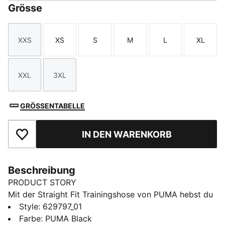
Grösse
XXS
XS
S
M
L
XL
Größe
Größe
Größe
Größe
Größe
Größe
XXL
3XL
Größe
Größe
GRÖSSENTABELLE
IN DEN WARENKORB
Zu Favoriten hinzufügen
Beschreibung
PRODUCT STORY
Mit der Straight Fit Trainingshose von PUMA hebst du
deinen Look auf ein neues Level. Mit unseren
Style
:
629797_01
charakteristischen T7 Einsätzen an den Seiten,
Farbe
:
PUMA Black