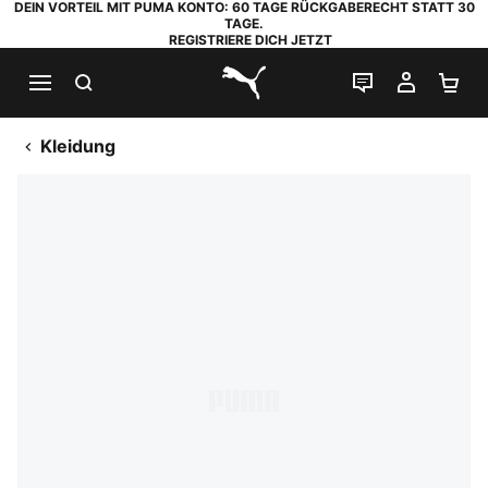
DEIN VORTEIL MIT PUMA KONTO: 60 TAGE RÜCKGABERECHT STATT 30
TAGE.
REGISTRIERE DICH JETZT
SUCHEN
LIVE-CHAT
MEIN K
WA
PUMA.com
Kleidung