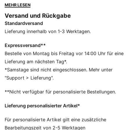
Biesendetails und Reißverschlusstaschen ist diese
MEHR LESEN
Hose funktional und stylisch zugleich. Der elastische
Versand und Rückgabe
Bund mit farblich abgestimmtem Kordelzug sorgt für
Standardversand
eine perfekte Passform, während das kultige PUMA
Logo unser Markenerbe zeigt.
Lieferung innerhalb von 1-3 Werktagen.
FEATURES + VORTEILE
Hergestellt aus mindestens 50% recycelten
Expressversand**
Materialien.
Bestelle von Montag bis Freitag vor 14:00 Uhr für eine
DETAILS
Lieferung am nächsten Tag*.
Comfort Fit
*Samstage sind nicht eingeschlossen. Mehr unter
Spacer-Stoff
"Support > Lieferung".
Hoher Bund
Elastischer Bund mit Kordelzug
**Nicht verfügbar für personalisierte Bestellungen.
Reguläre Länge
Reißverschlusstaschen
Lieferung personalisierter Artikel*
PUMA Branding-Details
Für personalisierte Artikel gilt eine zusätzliche
Bearbeitungszeit von 2-5 Werktagen