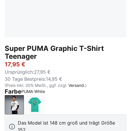
Super PUMA Graphic T-Shirt
Teenager
17,95 €
Ursprünglich
:
27,95 €
30 Tage Bestpreis
:
14,95 €
(Preis inkl. 20% MwSt., ggf. zzgl.
Versand.
)
Farbe
PUMA White
PUMA White
Vibrant Green
Das Model ist 148 cm groß und trägt Größe
152.