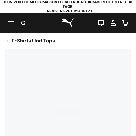
DEIN VORTEIL MIT PUMA KONTO: 60 TAGE RÜCKGABERECHT STATT 30
TAGE.
REGISTRIERE DICH JETZT
SUCHEN
LIVE-CHAT
MEIN K
WA
PUMA.com
T-Shirts Und Tops