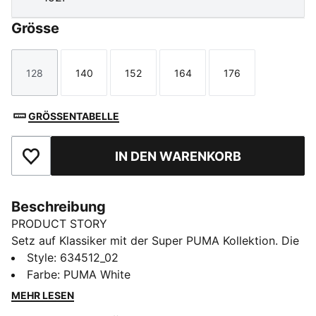
Grösse
128
140
152
164
176
Größe
Größe
Größe
Größe
Größe
GRÖSSENTABELLE
IN DEN WARENKORB
Zu Favoriten hinzufügen
Beschreibung
PRODUCT STORY
Setz auf Klassiker mit der Super PUMA Kollektion. Die
Must-haves für coole Kids, die immer in Bewegung
Style
:
634512_02
sind – mit Super PUMA Vintage-Grafiken, Retro-
Farbe
:
PUMA White
Farben und jeder Menge Energie.
MEHR LESEN
FEATURES + VORTEILE