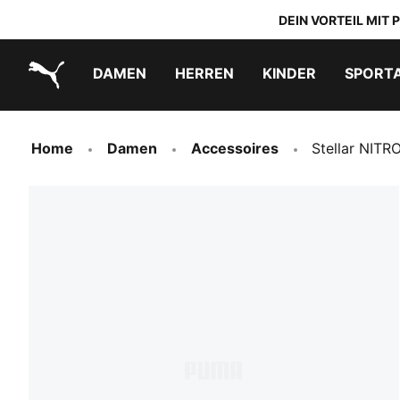
DEIN VORTEIL MIT
DAMEN
HERREN
KINDER
SPORT
PUMA.com
PUMA x TRANSFORMERS
PUMA x DORA THE EXPLORER
Schuhe zum Reinschlüpfen
Home
Damen
Accessoires
Stellar NITRO