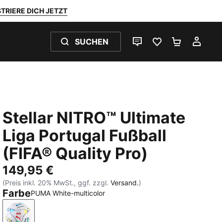
TRIERE DICH JETZT
SUCHEN
LIVE-CHAT
FAVORITEN 0
WARENKO
MEI
Stellar NITRO™ Ultimate
Liga Portugal Fußball
(FIFA® Quality Pro)
149,95 €
(Preis inkl. 20% MwSt., ggf. zzgl.
Versand.
)
Farbe
PUMA White-multicolor
PUMA White-multicolor