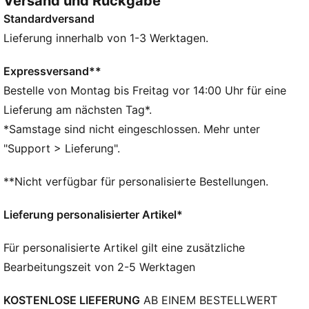
Versand und Rückgabe
Schaumschicht macht Ballkontrolle zum Kinderspiel.
Standardversand
DETAILS
Entworfen für: Fußball
Lieferung innerhalb von 1-3 Werktagen.
Ausgezeichnete Formbeständigkeit, Haltbarkeit und
reduzierte Wasseraufnahme
Expressversand**
8-Panel-Konzept
Bestelle von Montag bis Freitag vor 14:00 Uhr für eine
1,2 mm dicke PU-Oberfläche mit 3D-Struktur
Lieferung am nächsten Tag*.
NITROFOAM™ sorgt für ein weiches, aber gleichzeitig
*Samstage sind nicht eingeschlossen. Mehr unter
festes Ballgefühl
"Support > Lieferung".
Geprägte Linien
PAL (PUMA Air Lock) Ventil verhindert
**Nicht verfügbar für personalisierte Bestellungen.
Luftdruckverlust
Branding-Details von PUMA und Liga Portugal
Lieferung personalisierter Artikel*
30% PU, 30% TPO-Schaum, 30% Synthesekautschuk,
10% Polyester
Für personalisierte Artikel gilt eine zusätzliche
Bearbeitungszeit von 2-5 Werktagen
KOSTENLOSE LIEFERUNG
AB EINEM BESTELLWERT