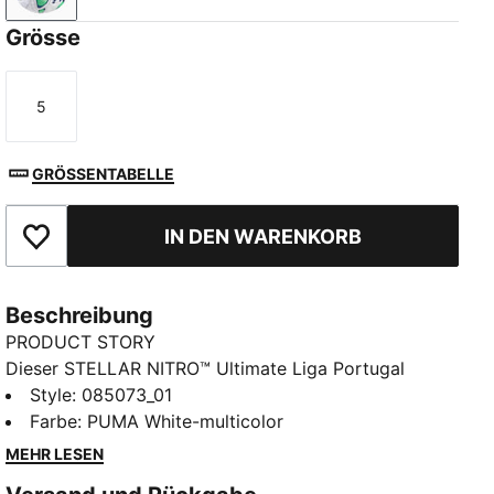
Grösse
5
Größe
GRÖSSENTABELLE
IN DEN WARENKORB
Zu Favoriten hinzufügen
Beschreibung
PRODUCT STORY
Dieser STELLAR NITRO™ Ultimate Liga Portugal
Fußball ist der offizielle Spielball der portugiesischen
Style
:
085073_01
Top-Liga und für Elite-Performance gemacht. Das 8-
Farbe
:
PUMA White-multicolor
Panel-Design und die geprägten Rillen sorgen für eine
MEHR LESEN
vorhersehbare Flugbahn. Die weiche NITROFOAM™