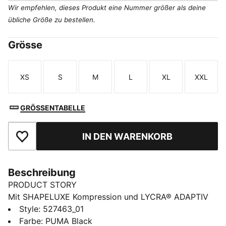
Wir empfehlen, dieses Produkt eine Nummer größer als deine
übliche Größe zu bestellen.
Grösse
XS
S
M
L
XL
XXL
Größe
Größe
Größe
Größe
Größe
Größe
GRÖSSENTABELLE
IN DEN WARENKORB
Zu Favoriten hinzufügen
Beschreibung
PRODUCT STORY
Mit SHAPELUXE Kompression und LYCRA® ADAPTIV
Fasern für eine körperbetonende Passform, die sich
Style
:
527463_01
mit dir mitbewegt. Der hohe Bund und die dryCELL
Farbe
:
PUMA Black