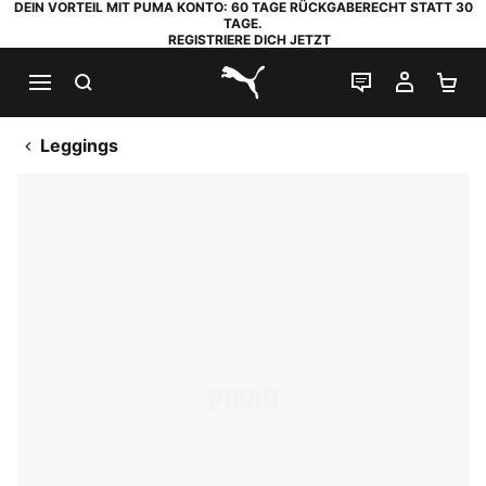
DEIN VORTEIL MIT PUMA KONTO: 60 TAGE RÜCKGABERECHT STATT 30
TAGE.
REGISTRIERE DICH JETZT
SUCHEN
LIVE-CHAT
MEIN K
WA
PUMA.com
Leggings