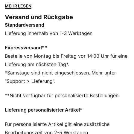
Technologie sorgen für Selbstbewusstsein – ob beim
MEHR LESEN
Workout oder unterwegs. Soft, nahtlos, und in 7/8-
Versand und Rückgabe
Länge – spüre den Unterschied bei jeder Bewegung.
Standardversand
FEATURES + VORTEILE
dryCELL: Performance-Technologie, die Feuchtigkeit
Lieferung innerhalb von 1-3 Werktagen.
vom Körper ableitet und dafür sorgt, dass du beim
Training schweißfrei bleibst
Expressversand**
LYCRA® ADAPTIV: Faser in einer innovativen,
Bestelle von Montag bis Freitag vor 14:00 Uhr für eine
nahtlosen Konstruktion für eine optimale Passform und
Lieferung am nächsten Tag*.
Formbeständigkeit sorgt für eine passgenaue
*Samstage sind nicht eingeschlossen. Mehr unter
Kompression, die sich mit dir bewegt
"Support > Lieferung".
Hergestellt aus mindestens 50 % recycelten
Materialien.
**Nicht verfügbar für personalisierte Bestellungen.
DETAILS
Passform: Eng
Lieferung personalisierter Artikel*
Hauptmaterial: Interlock
Länge: 7/8
Für personalisierte Artikel gilt eine zusätzliche
Bundhöhe: Hoch
Bearbeitungszeit von 2-5 Werktagen
Taschen: Innentasche