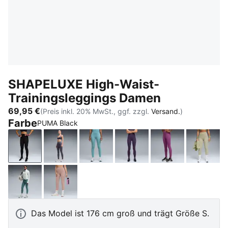
SHAPELUXE High-Waist-
Trainingsleggings Damen
69,95 €
(Preis inkl. 20% MwSt., ggf. zzgl.
Versand.
)
Farbe
PUMA Black
PUMA Black
Inky Depths
Baltic Sea Blue
Deep Plum
Plum Wine
Lux A
Herb Garden
Sandstone
Das Model ist 176 cm groß und trägt Größe S.