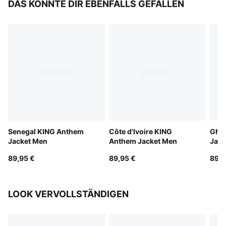
DAS KÖNNTE DIR EBENFALLS GEFALLEN
Senegal KING Anthem
Côte d'Ivoire KING
Gha
Jacket Men
Anthem Jacket Men
Jack
89,95 €
89,95 €
89,9
LOOK VERVOLLSTÄNDIGEN