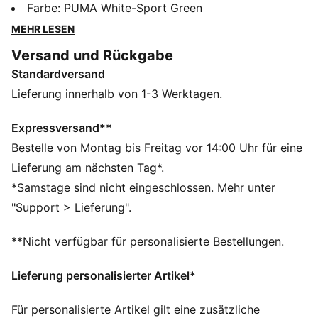
Stade Léopold Sédar Senghor zeigt. Mit
Farbe
:
PUMA White-Sport Green
Reißverschlusstaschen, Performance-Branding und
MEHR LESEN
auffälligen Teamgrafiken ist sie der perfekte Begleiter
Versand und Rückgabe
für den Spieltag. Spüre die Leidenschaft!
Standardversand
FEATURES + VORTEILE
Aus 100 % recycelten Materialien, Besatz und Deko
Lieferung innerhalb von 1-3 Werktagen.
sind ausgenommen
dryCELL: Performance-Technologie, die Feuchtigkeit
Expressversand**
vom Körper ableitet und dafür sorgt, dass du beim
Bestelle von Montag bis Freitag vor 14:00 Uhr für eine
Training schweißfrei bleibst
Lieferung am nächsten Tag*.
DETAILS
*Samstage sind nicht eingeschlossen. Mehr unter
Regular Fit
"Support > Lieferung".
Lange Ärmel
Seitentasche
**Nicht verfügbar für personalisierte Bestellungen.
PUMA Branding-Details
Senegal Branding und Grafikprint
Lieferung personalisierter Artikel*
Für personalisierte Artikel gilt eine zusätzliche