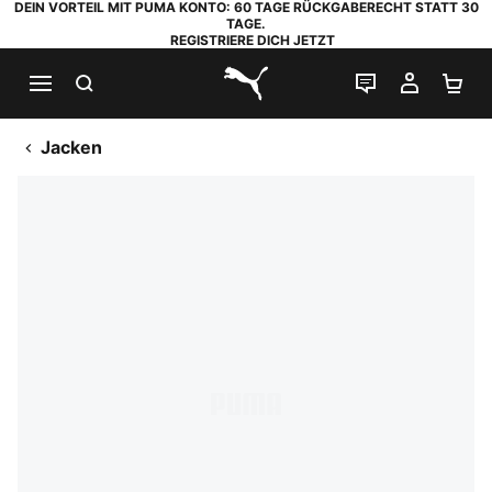
DEIN VORTEIL MIT PUMA KONTO: 60 TAGE RÜCKGABERECHT STATT 30
TAGE.
REGISTRIERE DICH JETZT
SUCHEN
LIVE-CHAT
MEIN K
WA
PUMA.com
Jacken