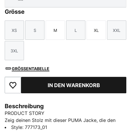
Grösse
XS
S
M
L
XL
XXL
Größe
Größe
Größe
Größe
Größe
Größe
3XL
Größe
GRÖSSENTABELLE
IN DEN WARENKORB
Zu Favoriten hinzufügen
Beschreibung
PRODUCT STORY
Zeig deinen Stolz mit dieser PUMA Jacke, die den
Spitznamen „Lions of Teranga” und das ikonische
Style
:
777173_01