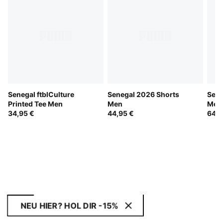
Senegal ftblCulture
Senegal 2026 Shorts
Sene
Printed Tee Men
Men
Men
34,95 €
44,95 €
64,9
NEU HIER? HOL DIR -15%