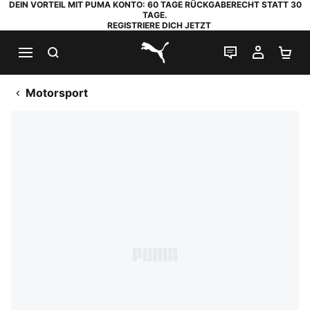
DEIN VORTEIL MIT PUMA KONTO: 60 TAGE RÜCKGABERECHT STATT 30
TAGE.
REGISTRIERE DICH JETZT
SUCHEN
LIVE-CHAT
MEIN K
WA
PUMA.com
Motorsport