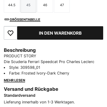
44.5
45
46
47
Größe
Größe
Größe
Größe
GRÖSSENTABELLE
IN DEN WARENKORB
Zu Favoriten hinzufügen
Beschreibung
PRODUCT STORY
Die Scuderia Ferrari Speedcat Pro Charles Leclerc
Boots sind eine Replica-Version der legendären
Style
:
309598_01
Speedcat Pro – der leichten Driving Boots, die von
Farbe
:
Frosted Ivory-Dark Cherry
Champions getragen werden. Wie das Original des
MEHR LESEN
Fahrers haben auch diese Boots eine Carbon-
Versand und Rückgabe
Fersenkappe für mehr Stabilität und Support. Das
Standardversand
Ferrari Logo auf der Außenseite und Leclercs
Startnummer 16 auf der Innenseite sorgen für den
Lieferung innerhalb von 1-3 Werktagen.