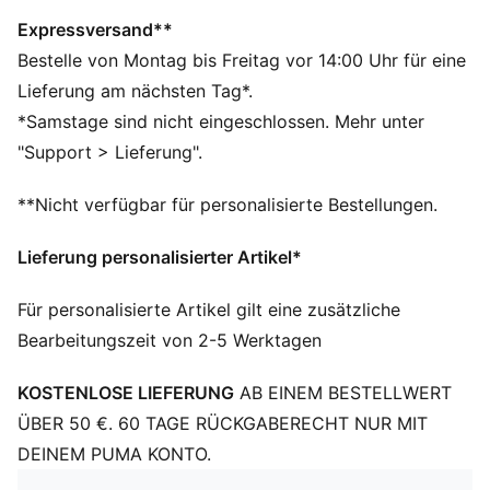
unverwechselbaren Look.
DETAILS
Expressversand**
Breite: Regulär
Bestelle von Montag bis Freitag vor 14:00 Uhr für eine
Verschluss: Schnürsenkel
Lieferung am nächsten Tag*.
Absatzart: Flach
*Samstage sind nicht eingeschlossen. Mehr unter
Fersenkappe aus Karbon für Stabilität und Halt
"Support > Lieferung".
Replica der Fahrer-Boots
Ferrari-Logo auf der Seite
**Nicht verfügbar für personalisierte Bestellungen.
Charles Leclercs Startnummer 16 auf der Innenseite
Bitte beachte, dass sie für den täglichen Gebrauch
Lieferung personalisierter Artikel*
konzipiert sind und nicht für Situationen mit erhöhtem
Risiko
Für personalisierte Artikel gilt eine zusätzliche
Bearbeitungszeit von 2-5 Werktagen
KOSTENLOSE LIEFERUNG
AB EINEM BESTELLWERT
ÜBER 50 €. 60 TAGE RÜCKGABERECHT NUR MIT
DEINEM PUMA KONTO.