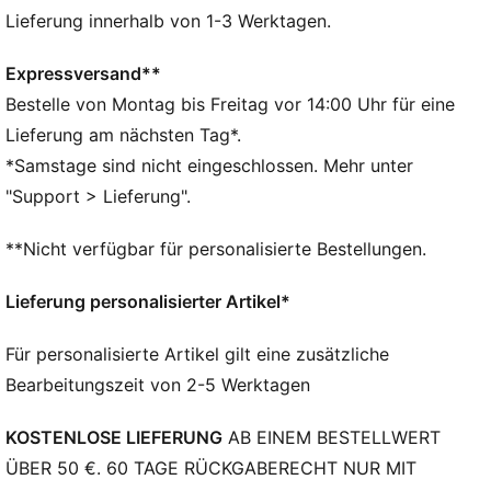
du immer startklar, ob du an der Rennstrecke oder im
Lieferung innerhalb von 1-3 Werktagen.
Fitnessstudio.
FEATURES + VORTEILE
Expressversand**
Hergestellt aus mindestens 90 % recycelten
Bestelle von Montag bis Freitag vor 14:00 Uhr für eine
Materialien.
Lieferung am nächsten Tag*.
DETAILS
*Samstage sind nicht eingeschlossen. Mehr unter
Hauptfach mit Reißverschluss
"Support > Lieferung".
Seitliche Einsteckfächer innen
Fassungsvermögen: 22 l
**Nicht verfügbar für personalisierte Bestellungen.
Abmessungen: H 50 cm x B 20 cm x T 20 cm
Individuell anpassbare und gepolsterte
Lieferung personalisierter Artikel*
Schulterriemen
Scuderia Ferrari Badge
Für personalisierte Artikel gilt eine zusätzliche
Bearbeitungszeit von 2-5 Werktagen
KOSTENLOSE LIEFERUNG
AB EINEM BESTELLWERT
ÜBER 50 €. 60 TAGE RÜCKGABERECHT NUR MIT