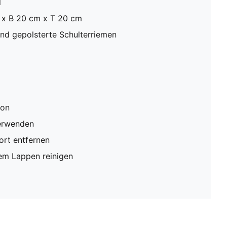
l
x B 20 cm x T 20 cm
und gepolsterte Schulterriemen
ion
verwenden
rt entfernen
em Lappen reinigen