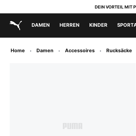
DEIN VORTEIL MIT
DAMEN
HERREN
KINDER
SPORT
PUMA.com
PUMA x TRANSFORMERS
PUMA x DORA THE EXPLORER
Schuhe zum Reinschlüpfen
Home
Damen
Accessoires
Rucksäcke