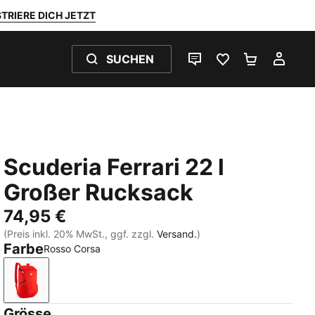
TRIERE DICH JETZT
SUCHEN
LIVE-CHAT
FAVORITEN 0
WARENKO
MEI
Scuderia Ferrari 22 l
Großer Rucksack
74,95 €
(Preis inkl. 20% MwSt., ggf. zzgl.
Versand.
)
Farbe
Rosso Corsa
Rosso Corsa
Grösse