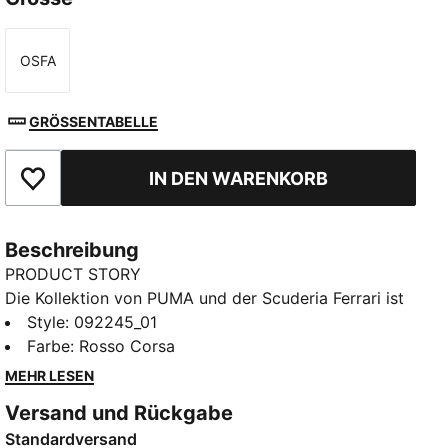
OSFA
Größe
GRÖSSENTABELLE
IN DEN WARENKORB
Zu Favoriten hinzufügen
Beschreibung
PRODUCT STORY
Die Kollektion von PUMA und der Scuderia Ferrari ist
eine Hommage an den Motorsport und das legendäre
Style
:
092245_01
Rennsport-Erbe von Ferrari. Diese Kollektion aus
Farbe
:
Rosso Corsa
Schuhen, Kleidung und Accessoires vereint Style,
MEHR LESEN
Komfort und Performance mit den ikonischen Farben
Versand und Rückgabe
und Details der Scuderia Ferrari – so trägst du den
Standardversand
Ferrari-Spirit überall bei dir. Mit diesem Rucksack bist