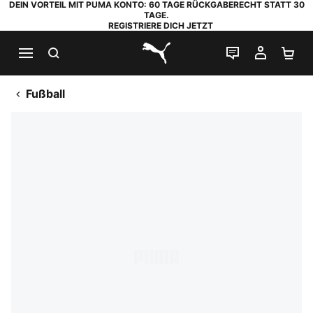
DEIN VORTEIL MIT PUMA KONTO: 60 TAGE RÜCKGABERECHT STATT 30
TAGE.
REGISTRIERE DICH JETZT
SUCHEN
LIVE-CHAT
MEIN K
WA
PUMA.com
Fußball