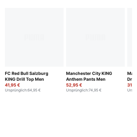
FC Red Bull Salzburg
Manchester City KING
Manc
KING Drill Top Men
Anthem Pants Men
Dril
41,95 €
52,95 €
31,9
Ursprünglich
:
64,95 €
Ursprünglich
:
74,95 €
Urspr