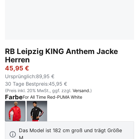
RB Leipzig KING Anthem Jacke
Herren
45,95 €
Ursprünglich
:
89,95 €
30 Tage Bestpreis
:
45,95 €
(Preis inkl. 20% MwSt., ggf. zzgl.
Versand.
)
Farbe
For All Time Red-PUMA White
For All Time Red-PUMA White
PUMA Black-For All Time Red
Das Model ist 182 cm groß und trägt Größe
M.