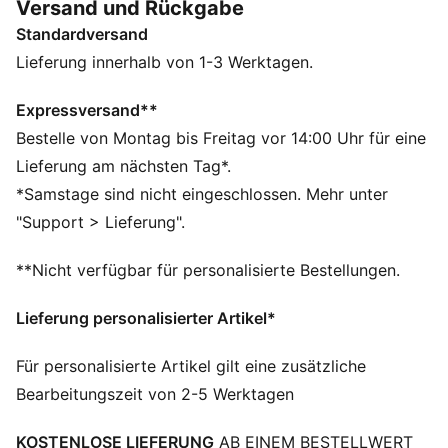
Versand und Rückgabe
deinen Stolz. Diese Kollektion bietet zeitlosen Style
Standardversand
und modernen Komfort auf und neben dem Spielfeld –
ein echtes Symbol für Loyalität und Tradition.
Lieferung innerhalb von 1-3 Werktagen.
FEATURES + VORTEILE
dryCELL: Hochfunktionale Materialien leiten den
Expressversand**
Schweiß weg von deiner Haut und halten dich beim
Bestelle von Montag bis Freitag vor 14:00 Uhr für eine
Training angenehm trocken.
Lieferung am nächsten Tag*.
Hergestellt aus mindestens 50 % recycelten
*Samstage sind nicht eingeschlossen. Mehr unter
Materialien.
"Support > Lieferung".
DETAILS
Passform: Normal
**Nicht verfügbar für personalisierte Bestellungen.
Hauptmaterial: Spacer
Lange Ärmel
Lieferung personalisierter Artikel*
Verschluss: Durchgehender Reißverschluss
Länge: Standard-Jacke
Für personalisierte Artikel gilt eine zusätzliche
Club und PUMA Branding-Details
Bearbeitungszeit von 2-5 Werktagen
KOSTENLOSE LIEFERUNG
AB EINEM BESTELLWERT