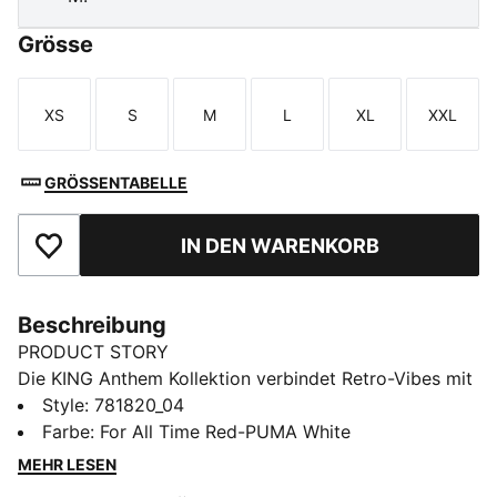
Grösse
XS
S
M
L
XL
XXL
Größe
Größe
Größe
Größe
Größe
Größe
GRÖSSENTABELLE
IN DEN WARENKORB
Zu Favoriten hinzufügen
Beschreibung
PRODUCT STORY
Die KING Anthem Kollektion verbindet Retro-Vibes mit
einem modernem Twist und wird von den Spielern bei
Style
:
781820_04
ihrem Einlauf vor dem Spiel getragen. Mit markanten,
Farbe
:
For All Time Red-PUMA White
vintage-inspirierten Designs feierst du mit dieser
MEHR LESEN
Kleidung das Erbe deines Vereins und zeigst dabei