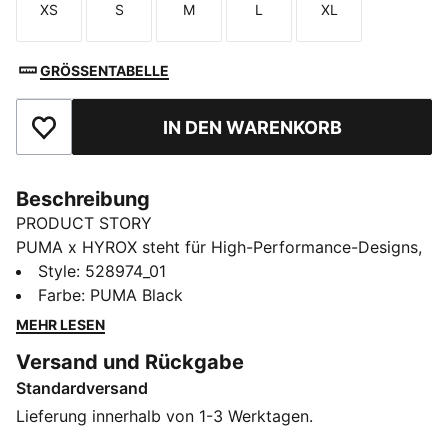
XS
S
M
L
XL
Größe
Größe
Größe
Größe
Größe
GRÖSSENTABELLE
IN DEN WARENKORB
Zu Favoriten hinzufügen
Beschreibung
PRODUCT STORY
PUMA x HYROX steht für High-Performance-Designs,
die speziell für das ultimative Fitness-Race entwickelt
Style
:
528974_01
wurden. Mit diesem HYROX Mid Sport-BH bekommst
Farbe
:
PUMA Black
du Halt, der jede Bewegung mitmacht – vom
MEHR LESEN
Aufwärmen bis zur letzten Wiederholung. Bereit fürs
Versand und Rückgabe
Gym, Studio oder entspannte Auszeiten.
Standardversand
FEATURES + VORTEILE
Hergestellt aus mindestens 50 % recycelten
Lieferung innerhalb von 1-3 Werktagen.
Materialien