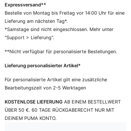
DETAILS
Expressversand**
Entworfen für: Training
Bestelle von Montag bis Freitag vor 14:00 Uhr für eine
Passform: Eng
Lieferung am nächsten Tag*.
Länge: Regulär
*Samstage sind nicht eingeschlossen. Mehr unter
Gepolstert
"Support > Lieferung".
Hauptmaterial: Interlock
BH-Support: Mittel
**Nicht verfügbar für personalisierte Bestellungen.
Technisches dryCELL Gewebe leitet Feuchtigkeit ab
und hält dich trocken
Lieferung personalisierter Artikel*
Für personalisierte Artikel gilt eine zusätzliche
Bearbeitungszeit von 2-5 Werktagen
KOSTENLOSE LIEFERUNG
AB EINEM BESTELLWERT
ÜBER 50 €. 60 TAGE RÜCKGABERECHT NUR MIT
DEINEM PUMA KONTO.