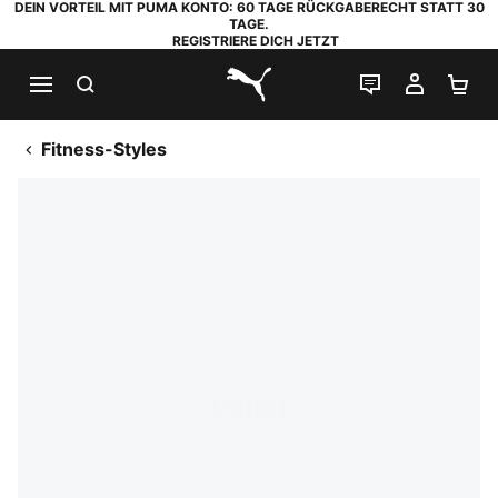
DEIN VORTEIL MIT PUMA KONTO: 60 TAGE RÜCKGABERECHT STATT 30
TAGE.
REGISTRIERE DICH JETZT
SUCHEN
LIVE-CHAT
MEIN K
WA
PUMA.com
Fitness-Styles