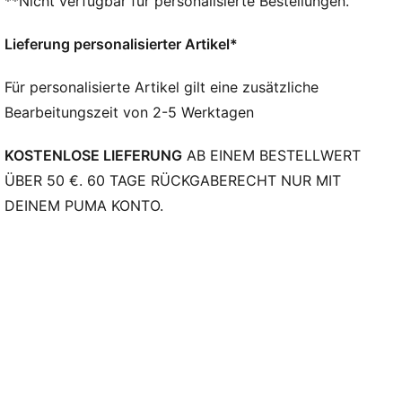
**Nicht verfügbar für personalisierte Bestellungen.
Zehentyp: Abgerundet
Verschluss: Schnürsenkel mit Bommel-Detail
Lieferung personalisierter Artikel*
Zunge inspiriert von Katzenohren
Absatzart: Flach
Für personalisierte Artikel gilt eine zusätzliche
PUMA Formstrip
Bearbeitungszeit von 2-5 Werktagen
Bequeme SOFTFOAM+ Innensohle mit Gabby’s
Dollhouse Print
KOSTENLOSE LIEFERUNG
AB EINEM BESTELLWERT
Details mit Co-Branding
PUMA Kinder: Empfohlen für jüngere Kinder zwischen
ÜBER 50 €. 60 TAGE RÜCKGABERECHT NUR MIT
4 und 8 Jahren
DEINEM PUMA KONTO.