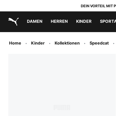
DEIN VORTEIL MIT
DAMEN
HERREN
KINDER
SPORT
PUMA.com
PUMA x TRANSFORMERS
PUMA x DORA THE EXPLORER
Schuhe zum Reinschlüpfen
Home
Kinder
Kollektionen
Speedcat