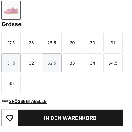
Pink Shimmer-Alpine Snow
Grösse
27.5
28
28.5
29
30
31
Größe
Größe
Größe
Größe
Größe
Größe
31.5
32
32.5
33
34
34.5
Größe
Größe
Größe
Größe
Größe
Größe
35
Größe
GRÖSSENTABELLE
IN DEN WARENKORB
Zu Favoriten hinzufügen