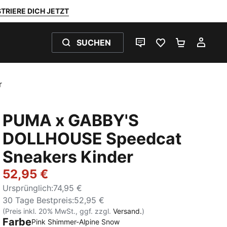
TRIERE DICH JETZT
SUCHEN
LIVE-CHAT
FAVORITEN 0
WARENKO
MEI
r
PUMA x GABBY'S
DOLLHOUSE Speedcat
Sneakers Kinder
52,95 €
Ursprünglich
:
74,95 €
30 Tage Bestpreis
:
52,95 €
(Preis inkl. 20% MwSt., ggf. zzgl.
Versand.
)
Farbe
Pink Shimmer-Alpine Snow