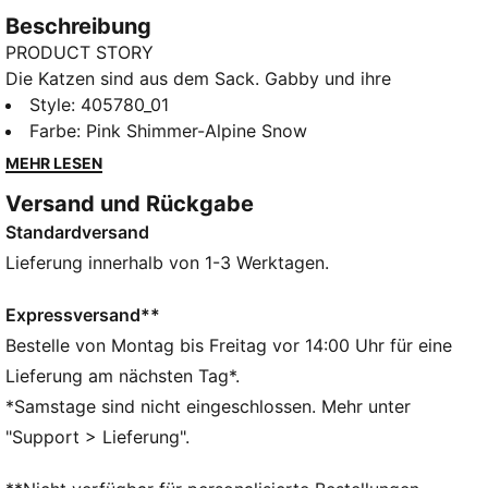
Beschreibung
PRODUCT STORY
Die Katzen sind aus dem Sack. Gabby und ihre
Katzenfreunde sind zurück – mit der neuen Saison
Style
:
405780_01
von PUMA x GABBY’S DOLLHOUSE voller
Farbe
:
Pink Shimmer-Alpine Snow
Freundschaft und Spaß. Bei dieser Kollektion dreht
MEHR LESEN
sich alles um die kreative Ästhetik der Show.
Versand und Rückgabe
Handgezeichnete Doodles, bunte Pastellfarben und
Standardversand
Sneakers mit sichtbaren Nähten erwecken die DIY-
Vibes von Gabbys Welt zum Leben. Diese Gabby-
Lieferung innerhalb von 1-3 Werktagen.
fizierte Version unserer Motorsport-Ikone Speedcat
ist perfekt für alle Katzenliebhaber.
Expressversand**
FEATURES + VORTEILE
Bestelle von Montag bis Freitag vor 14:00 Uhr für eine
SOFTFOAM+: Bequeme Innensohle mit Step-in-
Lieferung am nächsten Tag*.
Komfort, die dank der extradicken Ferse für eine
*Samstage sind nicht eingeschlossen. Mehr unter
weiche Dämpfung sorgt
"Support > Lieferung".
DETAILS
Breite: Regulär