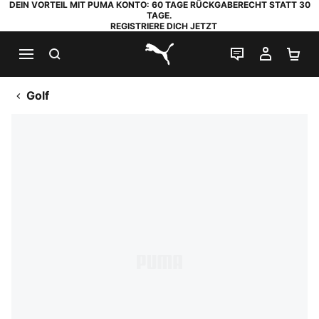
DEIN VORTEIL MIT PUMA KONTO: 60 TAGE RÜCKGABERECHT STATT 30
TAGE.
REGISTRIERE DICH JETZT
SUCHEN
LIVE-CHAT
MEIN K
WA
PUMA.com
Golf