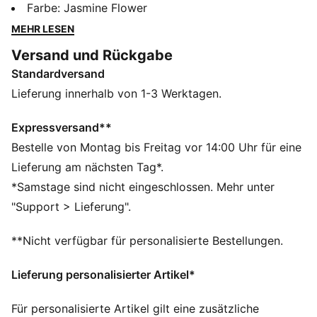
Arnold Palmer typischen Style und Swagger auf dem
Farbe
:
Jasmine Flower
Platz. Diese exklusive Partnerschaft feiert das Leben
MEHR LESEN
und das Können von Palmer durch nostalgische
Versand und Rückgabe
Farbpaletten, geschichtsträchtige Prints und
Standardversand
persönliche Details. Ob in Bay Hill oder auf deinem
Golfplatz – diese Kollektion holt den Palmer in dir
Lieferung innerhalb von 1-3 Werktagen.
heraus. Dieses Polo ist eine Hommage an den Spirit
der wahren Golflegende.
Expressversand**
FEATURES + VORTEILE
Bestelle von Montag bis Freitag vor 14:00 Uhr für eine
Hergestellt aus mindestens 20 % recycelter
Lieferung am nächsten Tag*.
Baumwolle.
*Samstage sind nicht eingeschlossen. Mehr unter
DETAILS
"Support > Lieferung".
Passform: Performance Fit
Ausschnitt: Kragen
**Nicht verfügbar für personalisierte Bestellungen.
Kurze Ärmel
Länge: Regulär
Lieferung personalisierter Artikel*
4-Wege-Stretch
Für personalisierte Artikel gilt eine zusätzliche