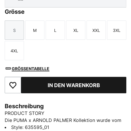
Grösse
S
M
L
XL
XXL
3XL
Größe
Größe
Größe
Größe
Größe
Größe
4XL
Größe
GRÖSSENTABELLE
IN DEN WARENKORB
Zu Favoriten hinzufügen
Beschreibung
PRODUCT STORY
Die PUMA x ARNOLD PALMER Kollektion wurde vom
Golfkönig selbst inspiriert, und präsentiert den für
Style
:
635595_01