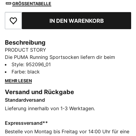
GRÖSSENTABELLE
IN DEN WARENKORB
Zu Favoriten hinzufügen
Beschreibung
PRODUCT STORY
Die PUMA Running Sportsocken liefern dir beim
Laufen und Training ultimativen Komfort. Sie haben ein
Style
:
952096_01
vorgeformtes Fußbett und atmungsaktive Mesh-
Farbe
:
black
Blenden für ein kühles und bequemes Tragegefühl bei
MEHR LESEN
deinen Aktivitäten.
Versand und Rückgabe
DETAILS
Standardversand
Flache Zehennaht gegen Irritationen
Support im Knöchel- und Fußbereich
Lieferung innerhalb von 1-3 Werktagen.
Atmungsaktives Mesh zur Belüftung
Laufdesign in Viertellänge
Expressversand**
2er-Pack
Bestelle von Montag bis Freitag vor 14:00 Uhr für eine