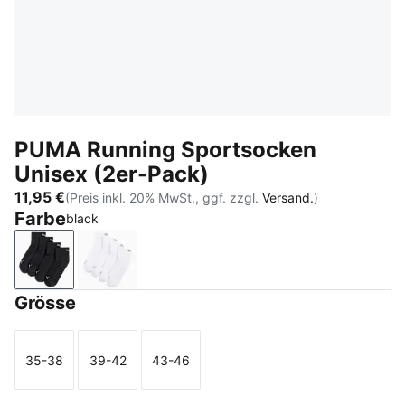
PUMA Running Sportsocken
Unisex (2er-Pack)
11,95 €
(Preis inkl. 20% MwSt., ggf. zzgl.
Versand.
)
Farbe
black
black
white
Grösse
35-38
39-42
43-46
Größe
Größe
Größe