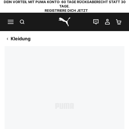
DEIN VORTEIL MIT PUMA KONTO: 60 TAGE RÜCKGABERECHT STATT 30
TAGE.
REGISTRIERE DICH JETZT
SUCHEN
LIVE-CHAT
MEIN K
WA
PUMA.com
Kleidung