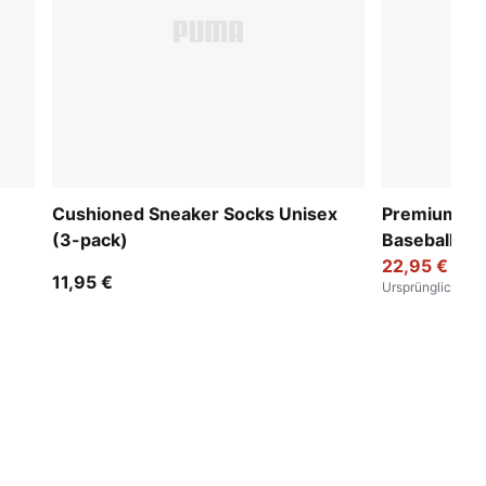
Cushioned Sneaker Socks Unisex
Premium Ess
(3-pack)
Baseball Ca
22,95 €
11,95 €
Ursprünglich
:
24,