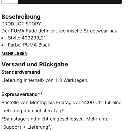
Beschreibung
PRODUCT STORY
Der PUMA Fade definiert technische Streetwear neu –
mit einer markanten Silhouette. Er hat ein
Style
:
403299_01
mehrschichtiges Obermaterial und Overlays für einen
Farbe
:
PUMA Black
dynamischen, progressiven Look sowie eine
MEHR LESEN
gepolsterten Zwischensohle, die Funktionalität mit
Versand und Rückgabe
Style für jeden Tag verbindet.
Standardversand
DETAILS
Breite: Regulär
Lieferung innerhalb von 1-3 Werktagen.
Zehentyp: Abgerundet
Verschluss: Schnürsenkel
Expressversand**
Absatzart: Flach
Bestelle von Montag bis Freitag vor 14:00 Uhr für eine
PUMA Branding-Details
Lieferung am nächsten Tag*.
*Samstage sind nicht eingeschlossen. Mehr unter
"Support > Lieferung".