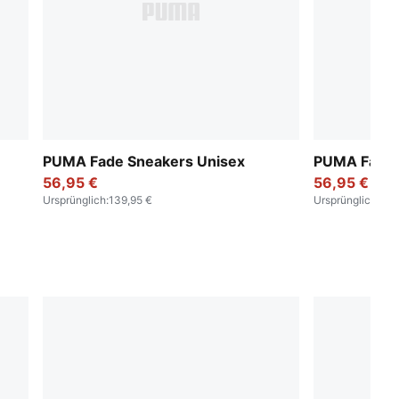
PUMA Fade Sneakers Unisex
PUMA Fade 
56,95 €
56,95 €
Ursprünglich
:
139,95 €
Ursprünglich
:
139