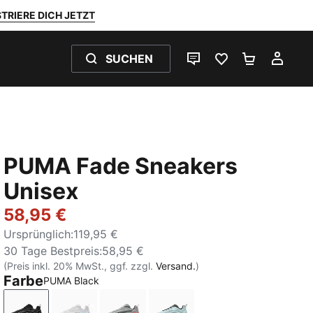
TRIERE DICH JETZT
SUCHEN
LIVE-CHAT
FAVORITEN 0
WARENKO
MEI
PUMA Fade Sneakers
Unisex
58,95 €
Ursprünglich
:
119,95 €
30 Tage Bestpreis
:
58,95 €
(Preis inkl. 20% MwSt., ggf. zzgl.
Versand.
)
Farbe
PUMA Black