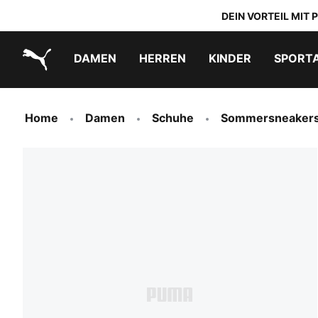
DEIN VORTEIL MIT
DAMEN
HERREN
KINDER
SPORT
PUMA.com
PUMA x TRANSFORMERS
PUMA x DORA THE EXPLORER
Schuhe zum Reinschlüpfen
Home
Damen
Schuhe
Sommersneaker