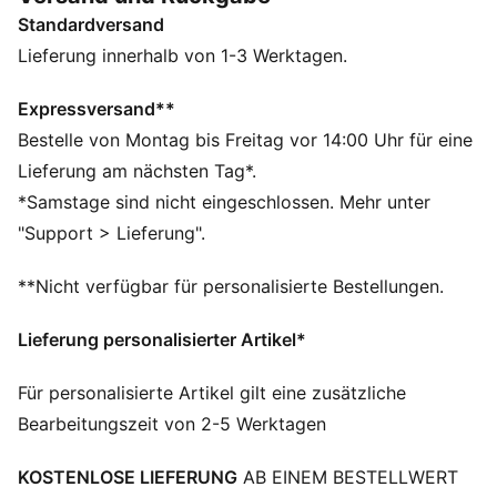
Lederprodukte von PUMA unterstützen die
Standardversand
verantwortungsvolle Lederbeschaffung durch die
Leather Working Group:
Lieferung innerhalb von 1-3 Werktagen.
(www.leatherworkinggroup.com)
Das Obermaterial der Schuhe besteht zu mindestens
Expressversand**
20 % aus recycelten Materialien und der untere Teil
Bestelle von Montag bis Freitag vor 14:00 Uhr für eine
aus mindestens 10 % recycelten Materialien.
Lieferung am nächsten Tag*.
SOFTFOAM+: Bequeme Innensohle mit Step-in-
*Samstage sind nicht eingeschlossen. Mehr unter
Komfort, die dank der extradicken Ferse für eine
"Support > Lieferung".
weiche Dämpfung sorgt
DETAILS
**Nicht verfügbar für personalisierte Bestellungen.
Reguläre Breite
Overlay-Designdetails
Lieferung personalisierter Artikel*
Schnürung
Zehentyp: Abgerundet
Für personalisierte Artikel gilt eine zusätzliche
PUMA Branding-Details
Bearbeitungszeit von 2-5 Werktagen
KOSTENLOSE LIEFERUNG
AB EINEM BESTELLWERT