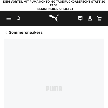
DEIN VORTEIL MIT PUMA KONTO: 60 TAGE RÜCKGABERECHT STATT 30
TAGE.
REGISTRIERE DICH JETZT
SUCHEN
LIVE-CHAT
MEIN K
WA
PUMA.com
Sommersneakers