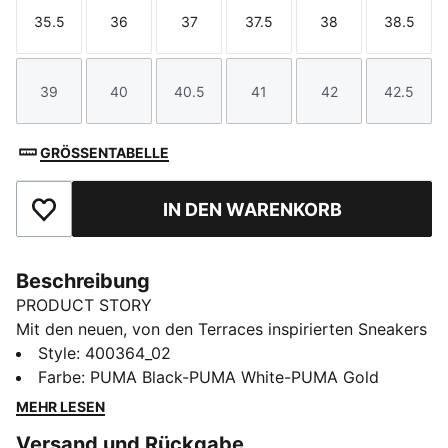
35.5
36
37
37.5
38
38.5
Größe
Größe
Größe
Größe
Größe
Größe
39
40
40.5
41
42
42.5
Größe
Größe
Größe
Größe
Größe
Größe
GRÖSSENTABELLE
IN DEN WARENKORB
Zu Favoriten hinzufügen
Beschreibung
PRODUCT STORY
Mit den neuen, von den Terraces inspirierten Sneakers
von PUMA bringst du moderne Vibes in deinen
Style
:
400364_02
Kleiderschrank. Die SOFTFOAM+ Einlegesohle sorgt
Farbe
:
PUMA Black-PUMA White-PUMA Gold
dafür, dass jeder Schritt gedämpft wird.
MEHR LESEN
FEATURES + VORTEILE
Versand und Rückgabe