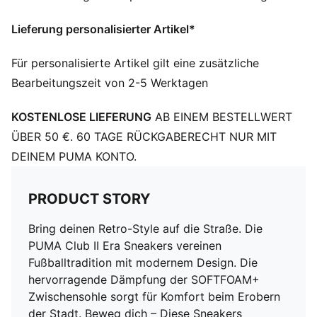
Absatzart: Flach
Schnürung
Lieferung personalisierter Artikel*
Zehentyp: Abgerundet
PUMA Branding-Details
Für personalisierte Artikel gilt eine zusätzliche
Sohle in Krepp-Optik
Bearbeitungszeit von 2-5 Werktagen
75,49 % Leder (Rind), 21,76 % Synthetik, 2,75 % Textil
KOSTENLOSE LIEFERUNG
AB EINEM BESTELLWERT
ÜBER 50 €. 60 TAGE RÜCKGABERECHT NUR MIT
DEINEM PUMA KONTO.
PRODUCT STORY
Bring deinen Retro-Style auf die Straße. Die
PUMA Club II Era Sneakers vereinen
Fußballtradition mit modernem Design. Die
hervorragende Dämpfung der SOFTFOAM+
Zwischensohle sorgt für Komfort beim Erobern
der Stadt. Beweg dich – Diese Sneakers