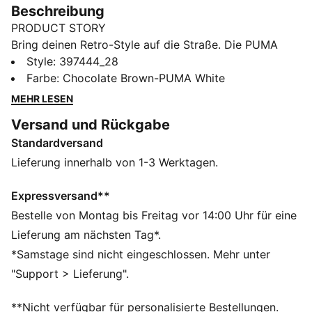
Beschreibung
PRODUCT STORY
Bring deinen Retro-Style auf die Straße. Die PUMA
Club II Era Sneakers vereinen Fußballtradition mit
Style
:
397444_28
modernem Design. Die hervorragende Dämpfung der
Farbe
:
Chocolate Brown-PUMA White
SOFTFOAM+ Zwischensohle sorgt für Komfort beim
MEHR LESEN
Erobern der Stadt. Beweg dich – Diese Sneakers
Versand und Rückgabe
möchten für Eindruck sorgen.
Standardversand
FEATURES + VORTEILE
Lederprodukte von PUMA unterstützen die
Lieferung innerhalb von 1-3 Werktagen.
verantwortungsvolle Lederbeschaffung durch die
Leather Working Group:
Expressversand**
(www.leatherworkinggroup.com)
Bestelle von Montag bis Freitag vor 14:00 Uhr für eine
SOFTFOAM+: Komfort-Innensohle zum Reinschlüpfen,
Lieferung am nächsten Tag*.
die dank der extradicken Ferse für eine weiche
*Samstage sind nicht eingeschlossen. Mehr unter
Dämpfung sorgt
"Support > Lieferung".
DETAILS
Regular Fit
**Nicht verfügbar für personalisierte Bestellungen.