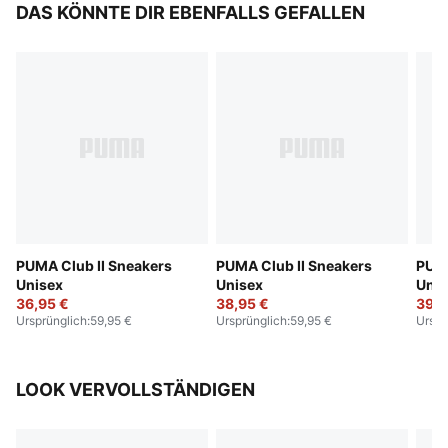
DAS KÖNNTE DIR EBENFALLS GEFALLEN
PUMA Club II Sneakers
PUMA Club II Sneakers
PUMA
Unisex
Unisex
Unis
36,95 €
38,95 €
39,9
Ursprünglich
:
59,95 €
Ursprünglich
:
59,95 €
Urspr
LOOK VERVOLLSTÄNDIGEN