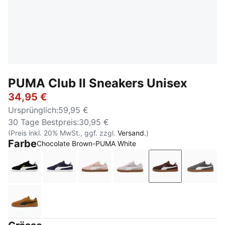
PUMA Club II Sneakers Unisex
34,95 €
Ursprünglich
:
59,95 €
30 Tage Bestpreis
:
30,95 €
(Preis inkl. 20% MwSt., ggf. zzgl.
Versand.
)
Farbe
Chocolate Brown-PUMA White
PUMA Black-PUMA White-PUMA Gold
PUMA Navy-PUMA White-PUMA Gold
Rose Quartz-PUMA White
Lavender Pop-PUMA Whi
Chocolate Bro
Moody
Kona Brown-PUMA Black