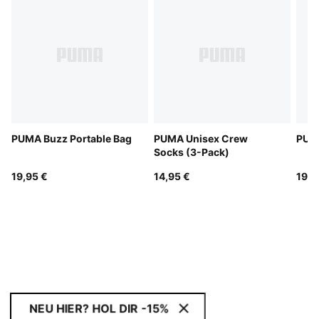
PUMA Buzz Portable Bag
PUMA Unisex Crew
PUMA
Socks (3-Pack)
19,95 €
14,95 €
19,9
NEU HIER? HOL DIR -15%