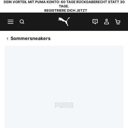
DEIN VORTEIL MIT PUMA KONTO: 60 TAGE RÜCKGABERECHT STATT 30
TAGE.
REGISTRIERE DICH JETZT
SUCHEN
LIVE-CHAT
MEIN K
WA
PUMA.com
Sommersneakers