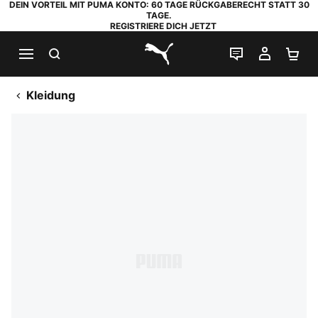
DEIN VORTEIL MIT PUMA KONTO: 60 TAGE RÜCKGABERECHT STATT 30
TAGE.
REGISTRIERE DICH JETZT
SUCHEN
LIVE-CHAT
MEIN K
WA
PUMA.com
Kleidung