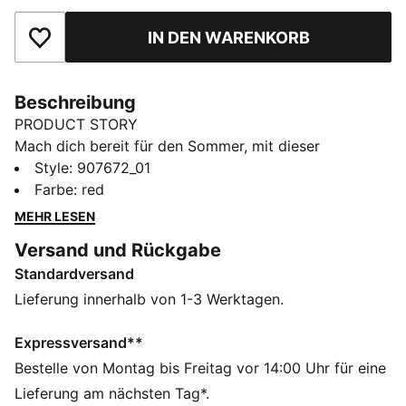
IN DEN WARENKORB
Zu Favoriten hinzufügen
Beschreibung
PRODUCT STORY
Mach dich bereit für den Sommer, mit dieser
klassischen PUMA Bikinihose für Damen. Das weiche
Style
:
907672_01
Material ist vollständig gefüttert, damit du dich am
Farbe
:
red
Strand und am Pool wohlfühlen kannst. Es ist das
MEHR LESEN
perfekte Sommerkleidungsstück, das sich Saison für
Versand und Rückgabe
Saison mit verschiedenen Badetops kombinieren lässt.
Standardversand
FEATURES + VORTEILE
Chlorfestigkeit für Langlebigkeit des Gewebes
Lieferung innerhalb von 1-3 Werktagen.
UV-Schutz 50+
DETAILS
Expressversand**
Weiches, strapazierbares Material
Bestelle von Montag bis Freitag vor 14:00 Uhr für eine
Chlorresistent, für eine lange Lebensdauer des
Lieferung am nächsten Tag*.