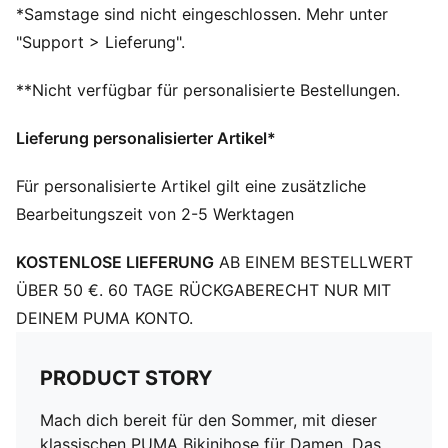
Gewebes.
*Samstage sind nicht eingeschlossen. Mehr unter
Weiches, strapazierfähiges Material
"Support > Lieferung".
Komplett gefüttert
PUMA-Markendetails
**Nicht verfügbar für personalisierte Bestellungen.
80% Polyamide20% Elastan 88% Polyester12% Elastan
Lieferung personalisierter Artikel*
Für personalisierte Artikel gilt eine zusätzliche
Bearbeitungszeit von 2-5 Werktagen
KOSTENLOSE LIEFERUNG
AB EINEM BESTELLWERT
ÜBER 50 €. 60 TAGE RÜCKGABERECHT NUR MIT
DEINEM PUMA KONTO.
PRODUCT STORY
Mach dich bereit für den Sommer, mit dieser
klassischen PUMA Bikinihose für Damen. Das