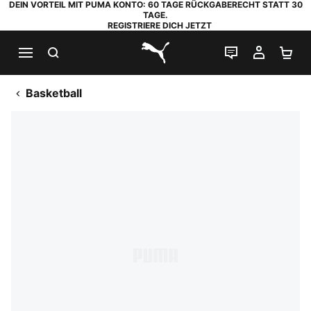
DEIN VORTEIL MIT PUMA KONTO: 60 TAGE RÜCKGABERECHT STATT 30
TAGE.
REGISTRIERE DICH JETZT
SUCHEN
LIVE-CHAT
MEIN K
WA
PUMA.com
Basketball