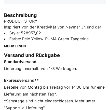
Beschreibung
PRODUCT STORY
Inspiriert von der Kreativität von Neymar Jr. und der
Leidenschaft Brasiliens – dieses bedruckte Piece sitzt
Style
:
528957_02
super bequem und bewegt sich mit dir – ob bei
Farbe
:
Pelé Yellow-PUMA Green-Tangerine
lockeren Fußballrunden im Park oder bei Sessions auf
MEHR LESEN
der Straße. Trag es, wann immer du spielen, dich
Versand und Rückgabe
connecten oder einfach deine Liebe zum Spiel zeigen
Standardversand
willst.
FEATURES + VORTEILE
Lieferung innerhalb von 1-3 Werktagen.
Hergestellt aus mindestens 20 % recycelter
Baumwolle.
Expressversand**
DETAILS
Bestelle von Montag bis Freitag vor 14:00 Uhr für eine
Passform: Regulär
Lieferung am nächsten Tag*.
Hauptmaterial: Single Jersey
*Samstage sind nicht eingeschlossen. Mehr unter
Ausschnitt: Rundhalsausschnitt
"Support > Lieferung".
Kurze Ärmel