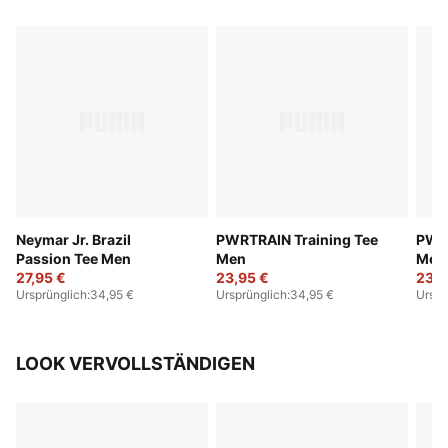
Neymar Jr. Brazil
PWRTRAIN Training Tee
PWRT
Passion Tee Men
Men
Men
27,95 €
23,95 €
23,9
Ursprünglich
:
34,95 €
Ursprünglich
:
34,95 €
Urspr
LOOK VERVOLLSTÄNDIGEN