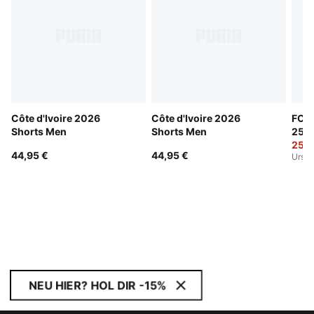
Côte d'Ivoire 2026
Côte d'Ivoire 2026
FC R
Shorts Men
Shorts Men
25/2
25,9
44,95 €
44,95 €
Urspr
NEU HIER? HOL DIR -15%