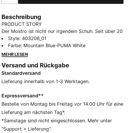
Beschreibung
PRODUCT STORY
Der Mostro ist nicht nur irgendein Schuh. Seit über 20
Jahren ist er das Go-to für alle, die lieber Regeln
Style
:
403206_01
brechen, statt ihnen zu folgen. Der Name ist
Farbe
:
Mountain Blue-PUMA White
Programm: Mostro – italienisch für ‚Monster‘ –
MEHR LESEN
kombiniert das cleane Design klassischer Sprint-
Versand und Rückgabe
Spikes der 60er mit dem lässigen Vibe von Surf-
Standardversand
Schuhen der 80er. Ein echter Style-Hybrid. Bis heute
sorgt er für Aufsehen – mit seinem
Lieferung innerhalb von 1-3 Werktagen.
unverwechselbaren, skulpturalen Look, dem niedrigen
Profil und der futuristischen Spike-Sohle.
Expressversand**
FEATURES + VORTEILE
Bestelle von Montag bis Freitag vor 14:00 Uhr für eine
Das Obermaterial der Schuhe besteht zu mindestens
Lieferung am nächsten Tag*.
20 % aus recycelten Materialien.
*Samstage sind nicht eingeschlossen. Mehr unter
DETAILS
"Support > Lieferung".
Regular Fit