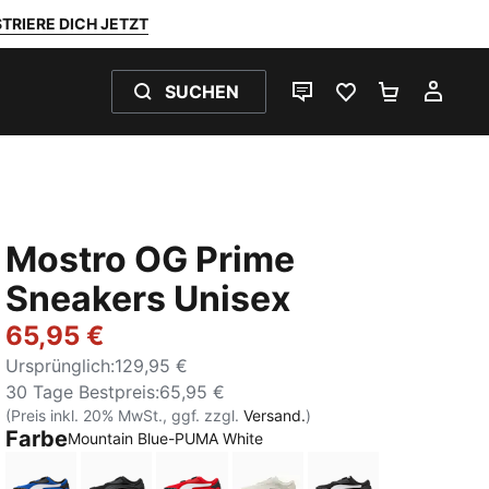
TRIERE DICH JETZT
SUCHEN
LIVE-CHAT
FAVORITEN 0
WARENKO
MEI
Mostro OG Prime
Sneakers Unisex
65,95 €
Ursprünglich
:
129,95 €
30 Tage Bestpreis
:
65,95 €
(Preis inkl. 20% MwSt., ggf. zzgl.
Versand.
)
Farbe
Mountain Blue-PUMA White