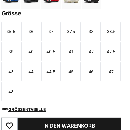
Mountain Blue-PUMA White
PUMA Black-PUMA Black
For All Time Red-PUMA White
Warm White-Alpine Snow
PUMA Black-PUM
Grösse
35.5
36
37
37.5
38
38.5
Größe
Größe
Größe
Größe
Größe
Größe
39
40
40.5
41
42
42.5
Größe
Größe
Größe
Größe
Größe
Größe
43
44
44.5
45
46
47
Größe
Größe
Größe
Größe
Größe
Größe
48
Größe
GRÖSSENTABELLE
IN DEN WARENKORB
Zu Favoriten hinzufügen