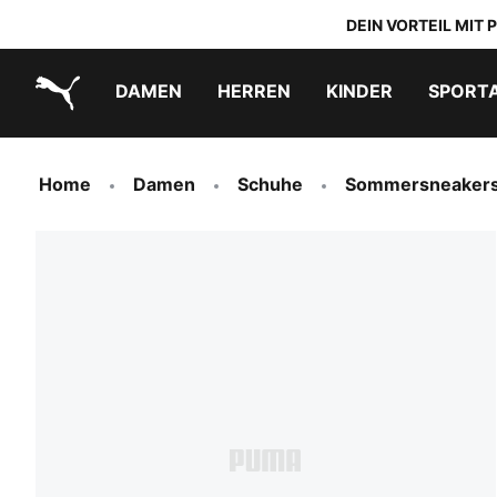
DEIN VORTEIL MIT
DAMEN
HERREN
KINDER
SPORT
PUMA.com
PUMA x TRANSFORMERS
PUMA x DORA THE EXPLORER
Schuhe zum Reinschlüpfen
Home
Damen
Schuhe
Sommersneaker