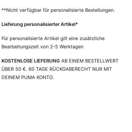
Abgerundeter Zehenbereich
**Nicht verfügbar für personalisierte Bestellungen.
Elastisches Klettverschlusssystem
Laufsohle umschließt das Obermaterial
Lieferung personalisierter Artikel*
Sohle mit Gummispikes als Designdetail
Für personalisierte Artikel gilt eine zusätzliche
Bearbeitungszeit von 2-5 Werktagen
KOSTENLOSE LIEFERUNG
AB EINEM BESTELLWERT
ÜBER 50 €. 60 TAGE RÜCKGABERECHT NUR MIT
DEINEM PUMA KONTO.