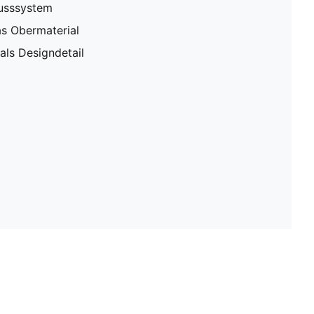
lusssystem
as Obermaterial
als Designdetail