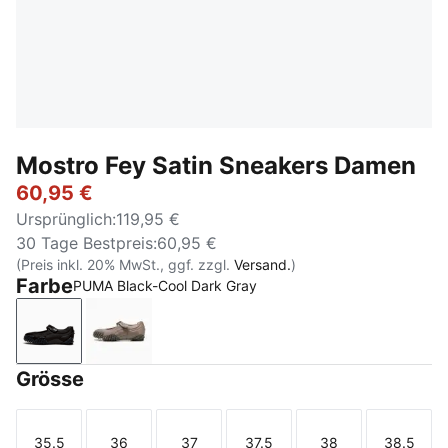
Mostro Fey Satin Sneakers Damen
60,95 €
Ursprünglich
:
119,95 €
30 Tage Bestpreis
:
60,95 €
(Preis inkl. 20% MwSt., ggf. zzgl.
Versand.
)
Farbe
PUMA Black-Cool Dark Gray
PUMA Black-Cool Dark Gray
Mouse Gray
Grösse
35.5
36
37
37.5
38
38.5