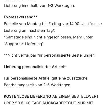
charakteristisches, markantes Design mit einer
Lieferung innerhalb von 1-3 Werktagen.
filigranen Mary-Jane-Silhouette und einem
Obermaterial auf glänzendem Satin. Das Ergebnis: ein
Expressversand**
völlig neuer Look und dennoch unverkennbar PUMA.
Bestelle von Montag bis Freitag vor 14:00 Uhr für eine
DETAILS
Lieferung am nächsten Tag*.
Reguläre Breite
*Samstage sind nicht eingeschlossen. Mehr unter
Glänzendes Obermaterial aus Satin
"Support > Lieferung".
Elastischer Riemenverschluss
Geformte OrthoLite® Innensohle
**Nicht verfügbar für personalisierte Bestellungen.
Kragen und Futter aus Textil
Gummilaufsohle
Lieferung personalisierter Artikel*
Gummispikes an der Laufsohle
PUMA Branding-Details
Für personalisierte Artikel gilt eine zusätzliche
Bearbeitungszeit von 2-5 Werktagen
KOSTENLOSE LIEFERUNG
AB EINEM BESTELLWERT
ÜBER 50 €. 60 TAGE RÜCKGABERECHT NUR MIT