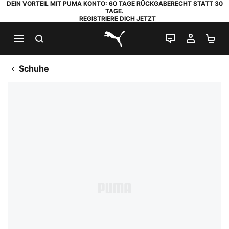
DEIN VORTEIL MIT PUMA KONTO: 60 TAGE RÜCKGABERECHT STATT 30
TAGE.
REGISTRIERE DICH JETZT
SUCHEN
LIVE-CHAT
MEIN K
WA
PUMA.com
Schuhe