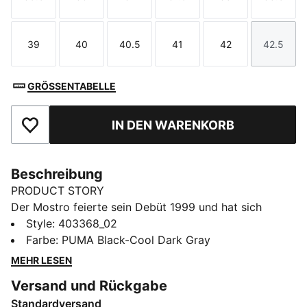
Größe
Größe
Größe
Größe
Größe
Größe
39
40
40.5
41
42
42.5
Größe
Größe
Größe
Größe
Größe
Größe
GRÖSSENTABELLE
IN DEN WARENKORB
Zu Favoriten hinzufügen
Beschreibung
PRODUCT STORY
Der Mostro feierte sein Debüt 1999 und hat sich
seitdem zu einem der meistverkauften Schuhe von
Style
:
403368_02
PUMA entwickelt. Der liebevoll nach dem italienischen
Farbe
:
PUMA Black-Cool Dark Gray
Wort für „Monster“ benannte Schuh wurde
MEHR LESEN
ursprünglich von zwei Sportschuhen inspiriert – einem
Versand und Rückgabe
Sprintspike von 1968 und einem Surfschuh aus den
Standardversand
80er Jahren. Mit dem Mostro Fey kombinieren wir sein