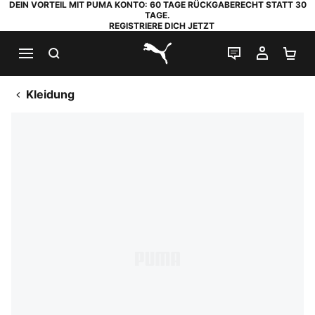
DEIN VORTEIL MIT PUMA KONTO: 60 TAGE RÜCKGABERECHT STATT 30
TAGE.
REGISTRIERE DICH JETZT
SUCHEN
LIVE-CHAT
MEIN K
WA
PUMA.com
Kleidung