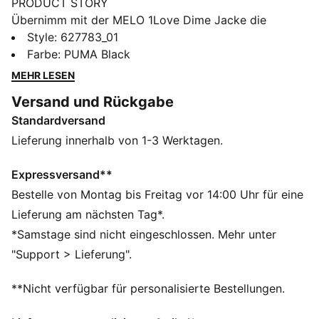
PRODUCT STORY
Übernimm mit der MELO 1Love Dime Jacke die
Kontrolle auf dem Platz. Oversized Fit und
Style
:
627783_01
Vordertasche lassen dich ohne Grenzen spielen. Mit
Farbe
:
PUMA Black
dem LaMelo Branding siehst du aus wie eine Legende.
MEHR LESEN
Nur das Netz zählt.
Versand und Rückgabe
FEATURES + VORTEILE
Standardversand
Hergestellt aus mindestens 30 % recycelten
Materialien
Lieferung innerhalb von 1-3 Werktagen.
dryCELL: Performance-Technologie, die Feuchtigkeit
vom Körper ableitet und dafür sorgt, dass du beim
Expressversand**
Training schweißfrei bleibst
Bestelle von Montag bis Freitag vor 14:00 Uhr für eine
DETAILS
Lieferung am nächsten Tag*.
Regular Fit
*Samstage sind nicht eingeschlossen. Mehr unter
310 g/m²
"Support > Lieferung".
Rundhalsausschnitt
Durchgehender Reißverschluss
**Nicht verfügbar für personalisierte Bestellungen.
PUMA Branding-Details