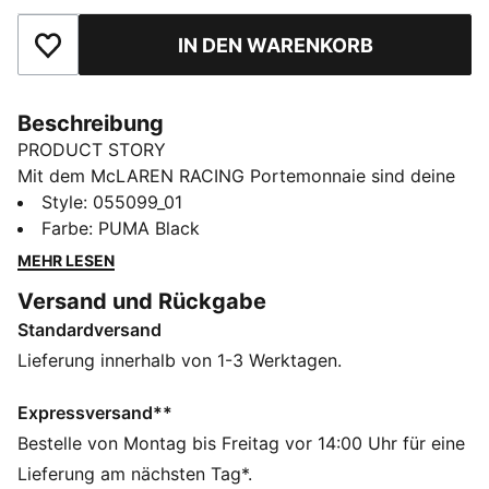
IN DEN WARENKORB
Zu Favoriten hinzufügen
Beschreibung
PRODUCT STORY
Mit dem McLAREN RACING Portemonnaie sind deine
Essentials immer übersichtlich organisiert. Das
Style
:
055099_01
geräumige Geldscheinfach und mehrere Kartenfächer
Farbe
:
PUMA Black
sorgen dafür, dass alles seinen festen Platz hat.
MEHR LESEN
McLAREN RACING und PUMA Details verleihen dem
Versand und Rückgabe
Design eine dynamische Motorsport-Note.
Standardversand
DETAILS
Entworfen für: Lifestyle by PUMA
Lieferung innerhalb von 1-3 Werktagen.
Abmessungen: H 9,2 cm x B 22 cm
Klassisches Design
Expressversand**
Mehrere Innenfächer für Karten und Bargeld
Bestelle von Montag bis Freitag vor 14:00 Uhr für eine
McLAREN RACING und PUMA Branding-Details
Lieferung am nächsten Tag*.