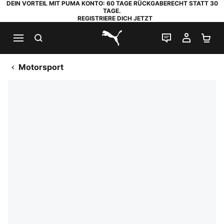
DEIN VORTEIL MIT PUMA KONTO: 60 TAGE RÜCKGABERECHT STATT 30
TAGE.
REGISTRIERE DICH JETZT
SUCHEN
LIVE-CHAT
MEIN K
WA
PUMA.com
Motorsport