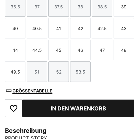
35.5
37
37.5
38
38.5
39
Größe
Größe
Größe
Größe
Größe
Größe
40
40.5
41
42
42.5
43
Größe
Größe
Größe
Größe
Größe
Größe
44
44.5
45
46
47
48
Größe
Größe
Größe
Größe
Größe
Größe
49.5
51
52
53.5
Größe
Größe
Größe
Größe
GRÖSSENTABELLE
IN DEN WARENKORB
Zu Favoriten hinzufügen
Beschreibung
PRODUCT STORY