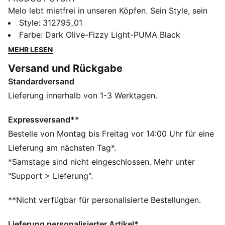
Melo lebt mietfrei in unseren Köpfen. Sein Style, sein
Wurf, seine Attitude – alle schauen, kopieren,
Style
:
312795_01
versuchen, wie er zu spielen. Melo. Die MB.05 Schuhe
Farbe
:
Dark Olive-Fizzy Light-PUMA Black
greifen genau dieses Mindset auf – mit unübersehbarer
MEHR LESEN
Camo-Farbgebung und einzigartigen Materialien für
Versand und Rückgabe
ein unvergessliches Erlebnis.
Standardversand
FEATURES + VORTEILE
Das Obermaterial der Schuhe besteht zu mindestens
Lieferung innerhalb von 1-3 Werktagen.
20 % aus recycelten Materialien.
DETAILS
Expressversand**
Breite: Regulär
Bestelle von Montag bis Freitag vor 14:00 Uhr für eine
Zehentyp: Abgerundet
Lieferung am nächsten Tag*.
Verschluss: Schnürsenkel
*Samstage sind nicht eingeschlossen. Mehr unter
Absatzart: Flach
"Support > Lieferung".
Hochabriebfestes Sohlenprofil
Vorgeformte Vorderfußriemen für zusätzlichen Halt
**Nicht verfügbar für personalisierte Bestellungen.
Lieferung personalisierter Artikel*