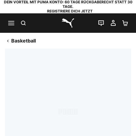
DEIN VORTEIL MIT PUMA KONTO: 60 TAGE RÜCKGABERECHT STATT 30
TAGE.
REGISTRIERE DICH JETZT
SUCHEN
LIVE-CHAT
MEIN K
WA
PUMA.com
Basketball