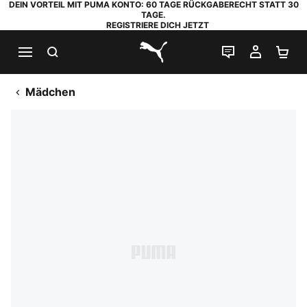
DEIN VORTEIL MIT PUMA KONTO: 60 TAGE RÜCKGABERECHT STATT 30
TAGE.
REGISTRIERE DICH JETZT
SUCHEN
LIVE-CHAT
MEIN K
WA
PUMA.com
Mädchen