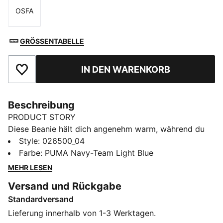
OSFA
Größe
GRÖSSENTABELLE
IN DEN WARENKORB
Zu Favoriten hinzufügen
Beschreibung
PRODUCT STORY
Diese Beanie hält dich angenehm warm, während du
deine Teamzugehörigkeit zeigst. Sie ist stylish,
Style
:
026500_04
bequem und trägt stolz die Farben deines Vereins.
Farbe
:
PUMA Navy-Team Light Blue
Egal, ob du die Mannschaft von der Tribüne aus
MEHR LESEN
anfeuerst oder kaltem Wetter trotzt – diese Beanie
Versand und Rückgabe
beweist deine Treue zu jeder Jahreszeit und bei jedem
Standardversand
Wetter.
FEATURES + VORTEILE
Lieferung innerhalb von 1-3 Werktagen.