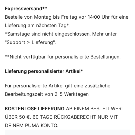
Hergestellt aus mindestens 50 % recycelten
Materialien.
Expressversand**
DETAILS
Bestelle von Montag bis Freitag vor 14:00 Uhr für eine
Offiziell lizenziertes Produkt
Lieferung am nächsten Tag*.
Rippstrick-Beanie mit Umschlag
*Samstage sind nicht eingeschlossen. Mehr unter
Fleecefutter
"Support > Lieferung".
Vereinswappen als gewebtes Label auf der
Vorderseite
**Nicht verfügbar für personalisierte Bestellungen.
Gesticktes PUMA Cat Logo an der Seite
PUMA Teenager: Empfohlen für ältere Kinder und
Lieferung personalisierter Artikel*
Teenager zwischen 8 und 16 Jahren
Für personalisierte Artikel gilt eine zusätzliche
Bearbeitungszeit von 2-5 Werktagen
KOSTENLOSE LIEFERUNG
AB EINEM BESTELLWERT
ÜBER 50 €. 60 TAGE RÜCKGABERECHT NUR MIT
DEINEM PUMA KONTO.