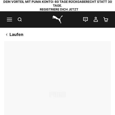
DEIN VORTEIL MIT PUMA KONTO: 60 TAGE RÜCKGABERECHT STATT 30
TAGE.
REGISTRIERE DICH JETZT
SUCHEN
LIVE-CHAT
MEIN K
WA
PUMA.com
Laufen