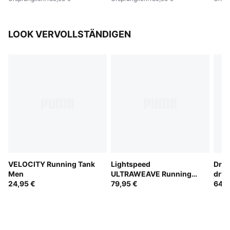
LOOK VERVOLLSTÄNDIGEN
VELOCITY Running Tank
Lightspeed
Drea
Men
ULTRAWEAVE Running
dryC
24,95 €
2" Shorts Men
79,95 €
Shor
64,9