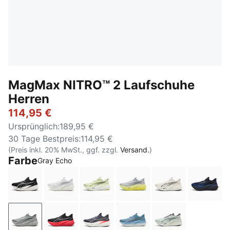
MagMax NITRO™ 2 Laufschuhe
Herren
114,95 €
Ursprünglich
:
189,95 €
30 Tage Bestpreis
:
114,95 €
(Preis inkl. 20% MwSt., ggf. zzgl.
Versand.
)
Farbe
Gray Echo
PUMA Black-PUMA White
PUMA White-Silver Mist
Apple Spritz-Lux Lime
Vibrant Silver-Lux Lime
Warm White-PU
New N
Gray Echo
PUMA Black-Ultra Red
Inky Depths-Ultra Red
Zen Blue-Gray Echo
Créme De Mint