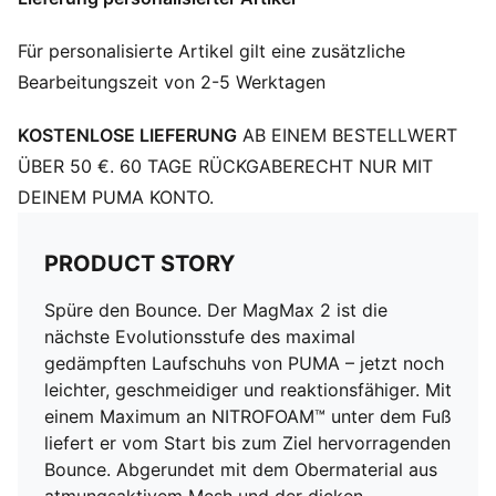
DETAILS
Breite: Regulär
Für personalisierte Artikel gilt eine zusätzliche
Zehentyp: Abgerundet
Bearbeitungszeit von 2-5 Werktagen
Verschluss: Schnürsenkel
Absatzart: Flach
KOSTENLOSE LIEFERUNG
AB EINEM BESTELLWERT
Standhöhe: 46 mm/38 mm
Dämpfung: Maximal
ÜBER 50 €. 60 TAGE RÜCKGABERECHT NUR MIT
Sprengung: 8 mm
DEINEM PUMA KONTO.
Pronation: Neutral
Gewicht: 275 g (bei Schuhgröße 42)
PRODUCT STORY
Spüre den Bounce. Der MagMax 2 ist die
nächste Evolutionsstufe des maximal
gedämpften Laufschuhs von PUMA – jetzt noch
leichter, geschmeidiger und reaktionsfähiger. Mit
einem Maximum an NITROFOAM™ unter dem Fuß
liefert er vom Start bis zum Ziel hervorragenden
Bounce. Abgerundet mit dem Obermaterial aus