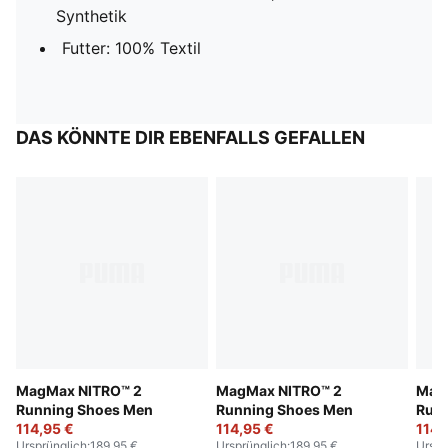
Synthetik
Futter: 100% Textil
DAS KÖNNTE DIR EBENFALLS GEFALLEN
MagMax NITRO™ 2
MagMax NITRO™ 2
Mag
Running Shoes Men
Running Shoes Men
Run
114,95 €
114,95 €
114,
Ursprünglich
:
189,95 €
Ursprünglich
:
189,95 €
Urspr