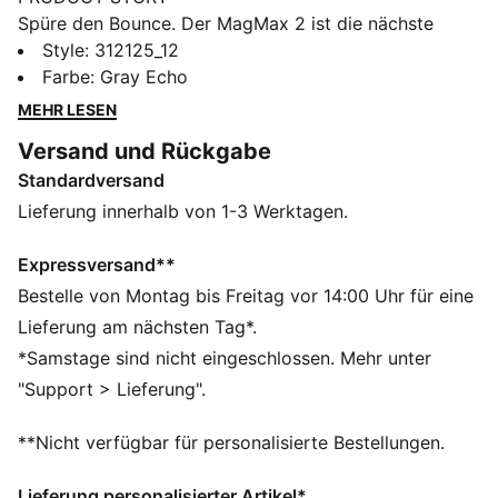
Spüre den Bounce. Der MagMax 2 ist die nächste
Evolutionsstufe des maximal gedämpften Laufschuhs
Style
:
312125_12
von PUMA – jetzt noch leichter, geschmeidiger und
Farbe
:
Gray Echo
reaktionsfähiger. Mit einem Maximum an NITROFOAM™
MEHR LESEN
unter dem Fuß liefert er vom Start bis zum Ziel
Versand und Rückgabe
hervorragenden Bounce. Abgerundet mit dem
Standardversand
Obermaterial aus atmungsaktivem Mesh und der
dicken, gestrickten Zunge bietet der MagMax 2
Lieferung innerhalb von 1-3 Werktagen.
Komfort auf einem neuen Level.
FEATURES + VORTEILE
Expressversand**
Das Obermaterial der Schuhe besteht zu mindestens
Bestelle von Montag bis Freitag vor 14:00 Uhr für eine
30 % aus recycelten Materialien.
Lieferung am nächsten Tag*.
NITROFOAM™: Die innovative mit Stickstoff versetzte
*Samstage sind nicht eingeschlossen. Mehr unter
Schaumstoff-Technologie bietet exzellente
"Support > Lieferung".
Reaktionsfähigkeit in einem federleichten Paket
PUMAGRIP: Die Laufsohle besteht aus einer
**Nicht verfügbar für personalisierte Bestellungen.
strapazierfähigen Gummimischung und bietet sicheren
Halt auf jedem Terrain
Lieferung personalisierter Artikel*